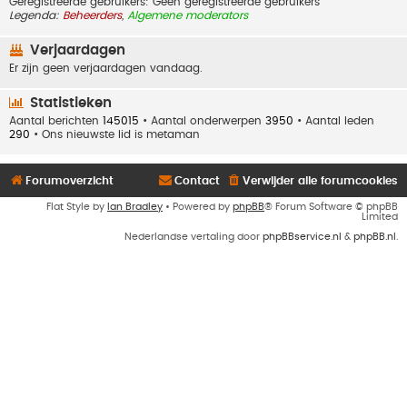
Geregistreerde gebruikers: Geen geregistreerde gebruikers
Legenda:
Beheerders
,
Algemene moderators
Verjaardagen
Er zijn geen verjaardagen vandaag.
Statistieken
Aantal berichten
145015
• Aantal onderwerpen
3950
• Aantal leden
290
• Ons nieuwste lid is
metaman
Forumoverzicht
Contact
Verwijder alle forumcookies
Flat Style by
Ian Bradley
• Powered by
phpBB
® Forum Software © phpBB
Limited
Nederlandse vertaling door
phpBBservice.nl
&
phpBB.nl
.