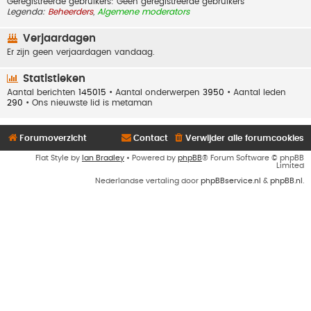
Geregistreerde gebruikers: Geen geregistreerde gebruikers
Legenda:
Beheerders
,
Algemene moderators
Verjaardagen
Er zijn geen verjaardagen vandaag.
Statistieken
Aantal berichten
145015
• Aantal onderwerpen
3950
• Aantal leden
290
• Ons nieuwste lid is
metaman
Forumoverzicht
Contact
Verwijder alle forumcookies
Flat Style by
Ian Bradley
• Powered by
phpBB
® Forum Software © phpBB
Limited
Nederlandse vertaling door
phpBBservice.nl
&
phpBB.nl
.