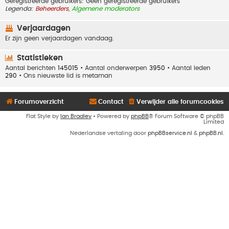
Geregistreerde gebruikers: Geen geregistreerde gebruikers
Legenda:
Beheerders
,
Algemene moderators
Verjaardagen
Er zijn geen verjaardagen vandaag.
Statistieken
Aantal berichten
145015
• Aantal onderwerpen
3950
• Aantal leden
290
• Ons nieuwste lid is
metaman
Forumoverzicht
Contact
Verwijder alle forumcookies
Flat Style by
Ian Bradley
• Powered by
phpBB
® Forum Software © phpBB
Limited
Nederlandse vertaling door
phpBBservice.nl
&
phpBB.nl
.