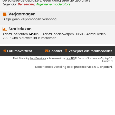
Geregistreerde gebruikers: Geen geregistreerde gebruikers
Legenda:
Beheerders
,
Algemene moderators
Verjaardagen
Er zijn geen verjaardagen vandaag.
Statistieken
Aantal berichten
145015
• Aantal onderwerpen
3950
• Aantal leden
290
• Ons nieuwste lid is
metaman
Forumoverzicht
Contact
Verwijder alle forumcookies
Flat Style by
Ian Bradley
• Powered by
phpBB
® Forum Software © phpBB
Limited
Nederlandse vertaling door
phpBBservice.nl
&
phpBB.nl
.