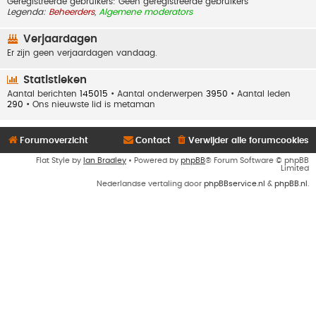
Geregistreerde gebruikers: Geen geregistreerde gebruikers
Legenda:
Beheerders
,
Algemene moderators
Verjaardagen
Er zijn geen verjaardagen vandaag.
Statistieken
Aantal berichten
145015
• Aantal onderwerpen
3950
• Aantal leden
290
• Ons nieuwste lid is
metaman
Forumoverzicht
Contact
Verwijder alle forumcookies
Flat Style by
Ian Bradley
• Powered by
phpBB
® Forum Software © phpBB
Limited
Nederlandse vertaling door
phpBBservice.nl
&
phpBB.nl
.