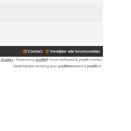
Contact
Verwijder alle forumcookies
n Bradley
• Powered by
phpBB
® Forum Software © phpBB Limited
Nederlandse vertaling door
phpBBservice.nl
&
phpBB.nl
.