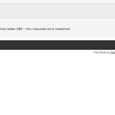
ntal leden
290
• Ons nieuwste lid is
metaman
Flat Style by
Ia