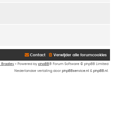
Contact
Verwijder alle forumcookies
n Bradley
• Powered by
phpBB
® Forum Software © phpBB Limited
Nederlandse vertaling door
phpBBservice.nl
&
phpBB.nl
.