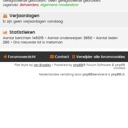
Geregistreerde gebruikers: Geen geregistreerde gebruikers
Legenda:
Beheerders
,
Algemene moderators
Verjaardagen
Er zijn geen verjaardagen vandaag.
Statistieken
Aantal berichten
145015
• Aantal onderwerpen
3950
• Aantal leden
290
• Ons nieuwste lid is
metaman
Forumoverzicht
Contact
Verwijder alle forumcookies
Flat Style by
Ian Bradley
• Powered by
phpBB
® Forum Software © phpBB
Limited
Nederlandse vertaling door
phpBBservice.nl
&
phpBB.nl
.