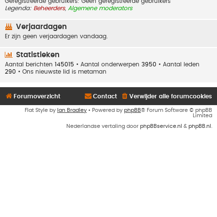
Geregistreerde gebruikers: Geen geregistreerde gebruikers
Legenda:
Beheerders
,
Algemene moderators
Verjaardagen
Er zijn geen verjaardagen vandaag.
Statistieken
Aantal berichten
145015
• Aantal onderwerpen
3950
• Aantal leden
290
• Ons nieuwste lid is
metaman
Forumoverzicht
Contact
Verwijder alle forumcookies
Flat Style by
Ian Bradley
• Powered by
phpBB
® Forum Software © phpBB
Limited
Nederlandse vertaling door
phpBBservice.nl
&
phpBB.nl
.