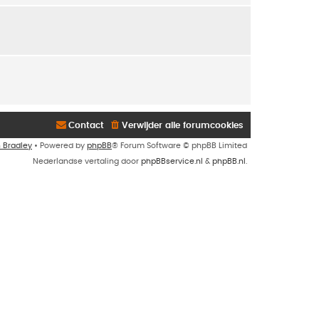
Contact
Verwijder alle forumcookies
n Bradley
• Powered by
phpBB
® Forum Software © phpBB Limited
Nederlandse vertaling door
phpBBservice.nl
&
phpBB.nl
.