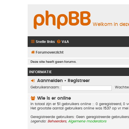
Welkom in deze
Snelle links
V&A
Forumoverzicht
Deze site heeft geen forums.
INFORMATIE
Aanmelden
•
Registreer
Gebruikersnaam:
Wachtw
Wie is er online
In totaal zijn er
51
gebruikers online :: 0 geregistreerd, 0
Het grootste aantal gebruikers online was
1537
op vr mei
Geregistreerde gebruikers: Geen geregistreerde gebruikers
Legenda:
Beheerders
,
Algemene moderators