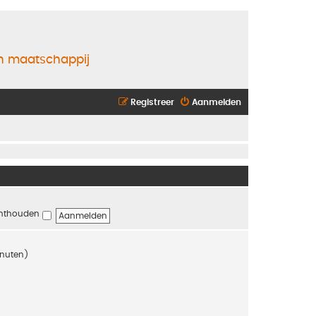
en maatschappij
Registreer
Aanmelden
nthouden
inuten)