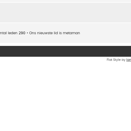
ntal leden
290
• Ons nieuwste lid is
metaman
Flat Style by
Ia