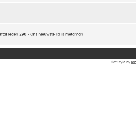
ntal leden
290
• Ons nieuwste lid is
metaman
Flat Style by
Ia