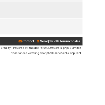
Contact
Verwijder alle forumcookies
n Bradley
• Powered by
phpBB
® Forum Software © phpBB Limited
Nederlandse vertaling door
phpBBservice.nl
&
phpBB.nl
.