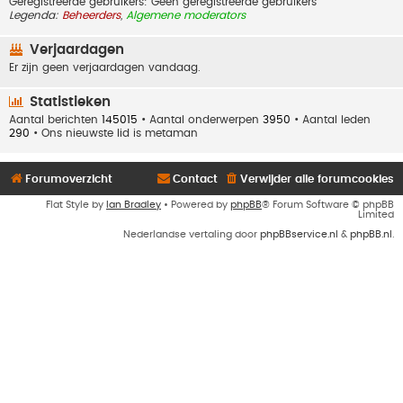
Geregistreerde gebruikers: Geen geregistreerde gebruikers
Legenda:
Beheerders
,
Algemene moderators
Verjaardagen
Er zijn geen verjaardagen vandaag.
Statistieken
Aantal berichten
145015
• Aantal onderwerpen
3950
• Aantal leden
290
• Ons nieuwste lid is
metaman
Forumoverzicht
Contact
Verwijder alle forumcookies
Flat Style by
Ian Bradley
• Powered by
phpBB
® Forum Software © phpBB
Limited
Nederlandse vertaling door
phpBBservice.nl
&
phpBB.nl
.