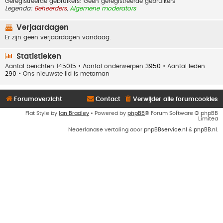
Geregistreerde gebruikers: Geen geregistreerde gebruikers
Legenda:
Beheerders
,
Algemene moderators
Verjaardagen
Er zijn geen verjaardagen vandaag.
Statistieken
Aantal berichten
145015
• Aantal onderwerpen
3950
• Aantal leden
290
• Ons nieuwste lid is
metaman
Forumoverzicht
Contact
Verwijder alle forumcookies
Flat Style by
Ian Bradley
• Powered by
phpBB
® Forum Software © phpBB
Limited
Nederlandse vertaling door
phpBBservice.nl
&
phpBB.nl
.