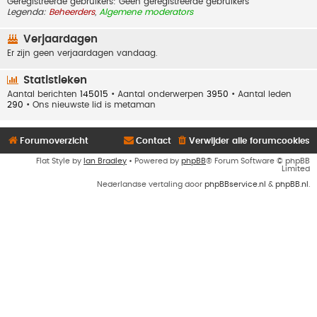
Geregistreerde gebruikers: Geen geregistreerde gebruikers
Legenda:
Beheerders
,
Algemene moderators
Verjaardagen
Er zijn geen verjaardagen vandaag.
Statistieken
Aantal berichten
145015
• Aantal onderwerpen
3950
• Aantal leden
290
• Ons nieuwste lid is
metaman
Forumoverzicht
Contact
Verwijder alle forumcookies
Flat Style by
Ian Bradley
• Powered by
phpBB
® Forum Software © phpBB
Limited
Nederlandse vertaling door
phpBBservice.nl
&
phpBB.nl
.