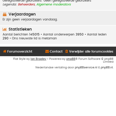
Geregistreerde gebruikers: Geen geregistreerde gebruikers
Legenda:
Beheerders
,
Algemene moderators
Verjaardagen
Er zijn geen verjaardagen vandaag.
Statistieken
Aantal berichten
145015
• Aantal onderwerpen
3950
• Aantal leden
290
• Ons nieuwste lid is
metaman
Forumoverzicht
Contact
Verwijder alle forumcookies
Flat Style by
Ian Bradley
• Powered by
phpBB
® Forum Software © phpBB
Limited
Nederlandse vertaling door
phpBBservice.nl
&
phpBB.nl
.