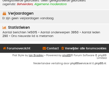
Geregistreerde gebruikers: Geen geregistreerde gebruikers
Legenda:
Beheerders
,
Algemene moderators
Verjaardagen
Er zijn geen verjaardagen vandaag.
Statistieken
Aantal berichten
145015
• Aantal onderwerpen
3950
• Aantal leden
290
• Ons nieuwste lid is
metaman
Forumoverzicht
Contact
Verwijder alle forumcookies
Flat Style by
Ian Bradley
• Powered by
phpBB
® Forum Software © phpBB
Limited
Nederlandse vertaling door
phpBBservice.nl
&
phpBB.nl
.