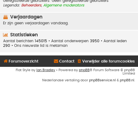
Geregistreerde gebruikers: Geen geregistreerde gebruikers
Legenda:
Beheerders
,
Algemene moderators
Verjaardagen
Er zijn geen verjaardagen vandaag.
Statistieken
Aantal berichten
145015
• Aantal onderwerpen
3950
• Aantal leden
290
• Ons nieuwste lid is
metaman
Forumoverzicht
Contact
Verwijder alle forumcookies
Flat Style by
Ian Bradley
• Powered by
phpBB
® Forum Software © phpBB
Limited
Nederlandse vertaling door
phpBBservice.nl
&
phpBB.nl
.