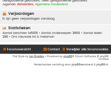
Geregistreerde gebruikers: Geen geregistreerde gebruikers
Legenda:
Beheerders
,
Algemene moderators
Verjaardagen
Er zijn geen verjaardagen vandaag.
Statistieken
Aantal berichten
145015
• Aantal onderwerpen
3950
• Aantal leden
290
• Ons nieuwste lid is
metaman
Forumoverzicht
Contact
Verwijder alle forumcookies
Flat Style by
Ian Bradley
• Powered by
phpBB
® Forum Software © phpBB
Limited
Nederlandse vertaling door
phpBBservice.nl
&
phpBB.nl
.