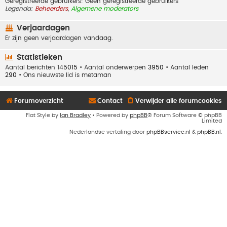
Geregistreerde gebruikers: Geen geregistreerde gebruikers
Legenda:
Beheerders
,
Algemene moderators
Verjaardagen
Er zijn geen verjaardagen vandaag.
Statistieken
Aantal berichten
145015
• Aantal onderwerpen
3950
• Aantal leden
290
• Ons nieuwste lid is
metaman
Forumoverzicht
Contact
Verwijder alle forumcookies
Flat Style by
Ian Bradley
• Powered by
phpBB
® Forum Software © phpBB
Limited
Nederlandse vertaling door
phpBBservice.nl
&
phpBB.nl
.