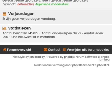
Geregistreerde gebruikers: Geen geregistreerde gebruikers
Legenda:
Beheerders
,
Algemene moderators
Verjaardagen
Er zijn geen verjaardagen vandaag.
Statistieken
Aantal berichten
145015
• Aantal onderwerpen
3950
• Aantal leden
290
• Ons nieuwste lid is
metaman
Forumoverzicht
Contact
Verwijder alle forumcookies
Flat Style by
Ian Bradley
• Powered by
phpBB
® Forum Software © phpBB
Limited
Nederlandse vertaling door
phpBBservice.nl
&
phpBB.nl
.