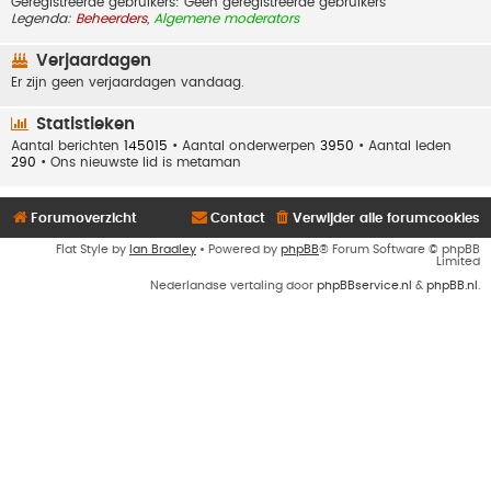
Geregistreerde gebruikers: Geen geregistreerde gebruikers
Legenda:
Beheerders
,
Algemene moderators
Verjaardagen
Er zijn geen verjaardagen vandaag.
Statistieken
Aantal berichten
145015
• Aantal onderwerpen
3950
• Aantal leden
290
• Ons nieuwste lid is
metaman
Forumoverzicht
Contact
Verwijder alle forumcookies
Flat Style by
Ian Bradley
• Powered by
phpBB
® Forum Software © phpBB
Limited
Nederlandse vertaling door
phpBBservice.nl
&
phpBB.nl
.