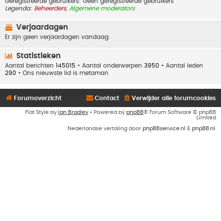
Geregistreerde gebruikers: Geen geregistreerde gebruikers
Legenda:
Beheerders
,
Algemene moderators
Verjaardagen
Er zijn geen verjaardagen vandaag.
Statistieken
Aantal berichten
145015
• Aantal onderwerpen
3950
• Aantal leden
290
• Ons nieuwste lid is
metaman
Forumoverzicht
Contact
Verwijder alle forumcookies
Flat Style by
Ian Bradley
• Powered by
phpBB
® Forum Software © phpBB
Limited
Nederlandse vertaling door
phpBBservice.nl
&
phpBB.nl
.