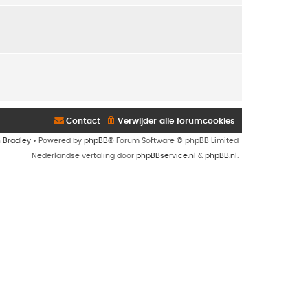
Contact
Verwijder alle forumcookies
n Bradley
• Powered by
phpBB
® Forum Software © phpBB Limited
Nederlandse vertaling door
phpBBservice.nl
&
phpBB.nl
.