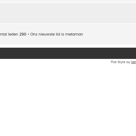
ntal leden
290
• Ons nieuwste lid is
metaman
Flat Style by
Ia