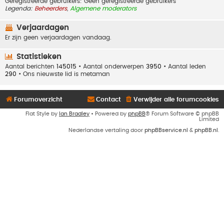
Geregistreerde gebruikers: Geen geregistreerde gebruikers
Legenda:
Beheerders
,
Algemene moderators
Verjaardagen
Er zijn geen verjaardagen vandaag.
Statistieken
Aantal berichten
145015
• Aantal onderwerpen
3950
• Aantal leden
290
• Ons nieuwste lid is
metaman
Forumoverzicht
Contact
Verwijder alle forumcookies
Flat Style by
Ian Bradley
• Powered by
phpBB
® Forum Software © phpBB
Limited
Nederlandse vertaling door
phpBBservice.nl
&
phpBB.nl
.