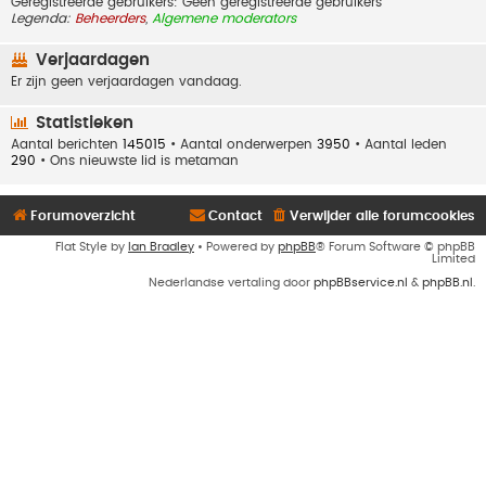
Geregistreerde gebruikers: Geen geregistreerde gebruikers
Legenda:
Beheerders
,
Algemene moderators
Verjaardagen
Er zijn geen verjaardagen vandaag.
Statistieken
Aantal berichten
145015
• Aantal onderwerpen
3950
• Aantal leden
290
• Ons nieuwste lid is
metaman
Forumoverzicht
Contact
Verwijder alle forumcookies
Flat Style by
Ian Bradley
• Powered by
phpBB
® Forum Software © phpBB
Limited
Nederlandse vertaling door
phpBBservice.nl
&
phpBB.nl
.