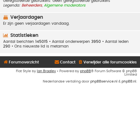
Geregistreerde gebruikers: Geen geregistreerde gebruikers
Legenda:
Beheerders
,
Algemene moderators
Verjaardagen
Er zijn geen verjaardagen vandaag.
Statistieken
Aantal berichten
145015
• Aantal onderwerpen
3950
• Aantal leden
290
• Ons nieuwste lid is
metaman
Forumoverzicht
Contact
Verwijder alle forumcookies
Flat Style by
Ian Bradley
• Powered by
phpBB
® Forum Software © phpBB
Limited
Nederlandse vertaling door
phpBBservice.nl
&
phpBB.nl
.