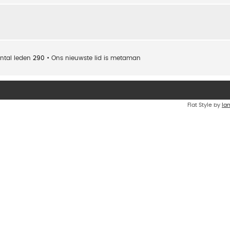
ntal leden
290
• Ons nieuwste lid is
metaman
Flat Style by
Ia