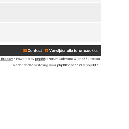
Contact
Verwijder alle forumcookies
n Bradley
• Powered by
phpBB
® Forum Software © phpBB Limited
Nederlandse vertaling door
phpBBservice.nl
&
phpBB.nl
.