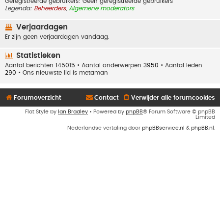
Geregistreerde gebruikers: Geen geregistreerde gebruikers
Legenda:
Beheerders
,
Algemene moderators
Verjaardagen
Er zijn geen verjaardagen vandaag.
Statistieken
Aantal berichten
145015
• Aantal onderwerpen
3950
• Aantal leden
290
• Ons nieuwste lid is
metaman
Forumoverzicht
Contact
Verwijder alle forumcookies
Flat Style by
Ian Bradley
• Powered by
phpBB
® Forum Software © phpBB
Limited
Nederlandse vertaling door
phpBBservice.nl
&
phpBB.nl
.