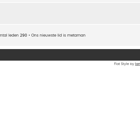
ntal leden
290
• Ons nieuwste lid is
metaman
Flat Style by
Ia