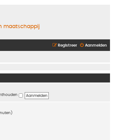
en maatschappij
Registreer
Aanmelden
nthouden
inuten)