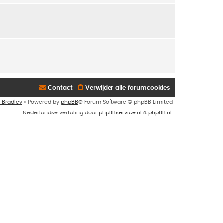
Contact
Verwijder alle forumcookies
n Bradley
• Powered by
phpBB
® Forum Software © phpBB Limited
Nederlandse vertaling door
phpBBservice.nl
&
phpBB.nl
.