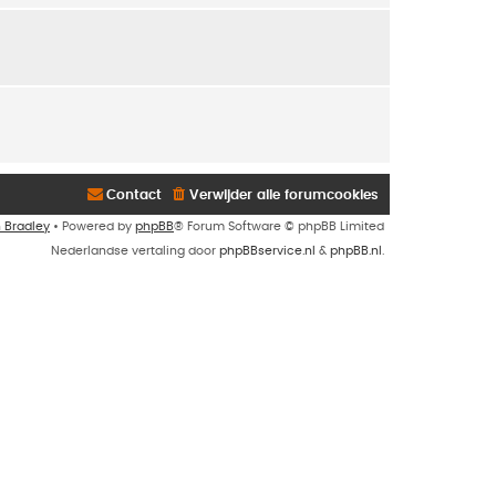
Contact
Verwijder alle forumcookies
n Bradley
• Powered by
phpBB
® Forum Software © phpBB Limited
Nederlandse vertaling door
phpBBservice.nl
&
phpBB.nl
.