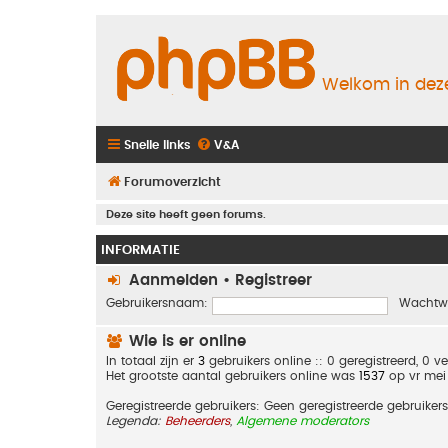
Welkom in deze
Snelle links
V&A
Forumoverzicht
Deze site heeft geen forums.
INFORMATIE
Aanmelden
•
Registreer
Gebruikersnaam:
Wachtw
Wie is er online
In totaal zijn er
3
gebruikers online :: 0 geregistreerd, 0 
Het grootste aantal gebruikers online was
1537
op vr mei
Geregistreerde gebruikers: Geen geregistreerde gebruikers
Legenda:
Beheerders
,
Algemene moderators