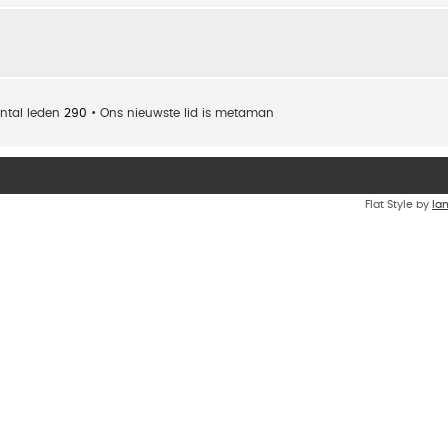
ntal leden
290
• Ons nieuwste lid is
metaman
Flat Style by
Ia