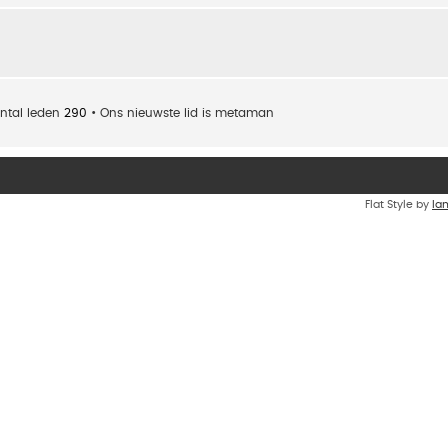
ntal leden
290
• Ons nieuwste lid is
metaman
Flat Style by
Ia