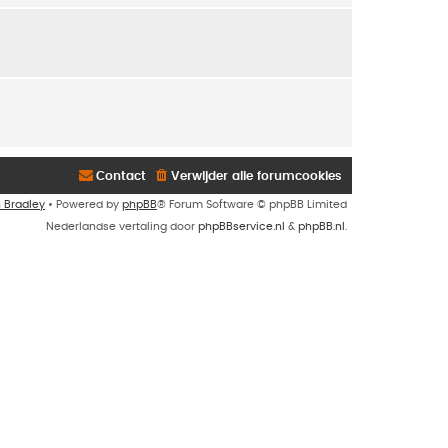
Contact
Verwijder alle forumcookies
n Bradley
• Powered by
phpBB
® Forum Software © phpBB Limited
Nederlandse vertaling door
phpBBservice.nl
&
phpBB.nl
.