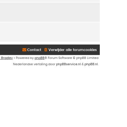
Contact
Verwijder alle forumcookies
n Bradley
• Powered by
phpBB
® Forum Software © phpBB Limited
Nederlandse vertaling door
phpBBservice.nl
&
phpBB.nl
.