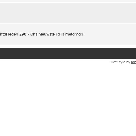
ntal leden
290
• Ons nieuwste lid is
metaman
Flat Style by
Ia