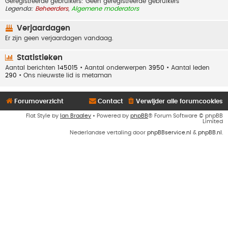
Geregistreerde gebruikers: Geen geregistreerde gebruikers
Legenda:
Beheerders
,
Algemene moderators
Verjaardagen
Er zijn geen verjaardagen vandaag.
Statistieken
Aantal berichten
145015
• Aantal onderwerpen
3950
• Aantal leden
290
• Ons nieuwste lid is
metaman
Forumoverzicht
Contact
Verwijder alle forumcookies
Flat Style by
Ian Bradley
• Powered by
phpBB
® Forum Software © phpBB
Limited
Nederlandse vertaling door
phpBBservice.nl
&
phpBB.nl
.