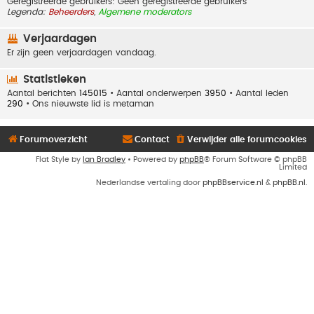
Geregistreerde gebruikers: Geen geregistreerde gebruikers
Legenda:
Beheerders
,
Algemene moderators
Verjaardagen
Er zijn geen verjaardagen vandaag.
Statistieken
Aantal berichten
145015
• Aantal onderwerpen
3950
• Aantal leden
290
• Ons nieuwste lid is
metaman
Forumoverzicht
Contact
Verwijder alle forumcookies
Flat Style by
Ian Bradley
• Powered by
phpBB
® Forum Software © phpBB
Limited
Nederlandse vertaling door
phpBBservice.nl
&
phpBB.nl
.