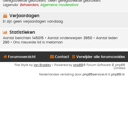
Geregistreerde gebruikers: Geen geregistreerde gebruikers
Legenda:
Beheerders
,
Algemene moderators
Verjaardagen
Er zijn geen verjaardagen vandaag.
Statistieken
Aantal berichten
145015
• Aantal onderwerpen
3950
• Aantal leden
290
• Ons nieuwste lid is
metaman
Forumoverzicht
Contact
Verwijder alle forumcookies
Flat Style by
Ian Bradley
• Powered by
phpBB
® Forum Software © phpBB
Limited
Nederlandse vertaling door
phpBBservice.nl
&
phpBB.nl
.