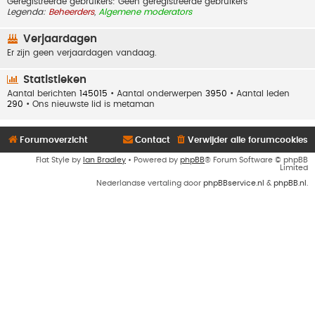
Geregistreerde gebruikers: Geen geregistreerde gebruikers
Legenda:
Beheerders
,
Algemene moderators
Verjaardagen
Er zijn geen verjaardagen vandaag.
Statistieken
Aantal berichten
145015
• Aantal onderwerpen
3950
• Aantal leden
290
• Ons nieuwste lid is
metaman
Forumoverzicht
Contact
Verwijder alle forumcookies
Flat Style by
Ian Bradley
• Powered by
phpBB
® Forum Software © phpBB
Limited
Nederlandse vertaling door
phpBBservice.nl
&
phpBB.nl
.