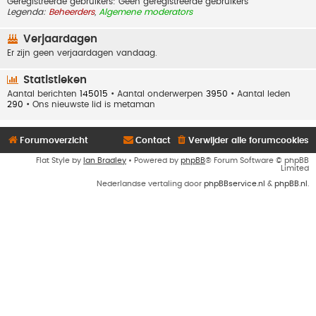
Geregistreerde gebruikers: Geen geregistreerde gebruikers
Legenda:
Beheerders
,
Algemene moderators
Verjaardagen
Er zijn geen verjaardagen vandaag.
Statistieken
Aantal berichten
145015
• Aantal onderwerpen
3950
• Aantal leden
290
• Ons nieuwste lid is
metaman
Forumoverzicht
Contact
Verwijder alle forumcookies
Flat Style by
Ian Bradley
• Powered by
phpBB
® Forum Software © phpBB
Limited
Nederlandse vertaling door
phpBBservice.nl
&
phpBB.nl
.