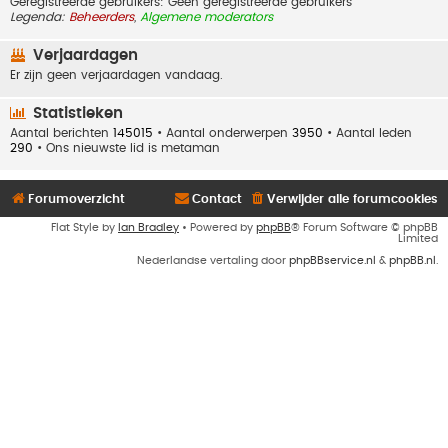
Geregistreerde gebruikers: Geen geregistreerde gebruikers
Legenda:
Beheerders
,
Algemene moderators
Verjaardagen
Er zijn geen verjaardagen vandaag.
Statistieken
Aantal berichten
145015
• Aantal onderwerpen
3950
• Aantal leden
290
• Ons nieuwste lid is
metaman
Forumoverzicht
Contact
Verwijder alle forumcookies
Flat Style by
Ian Bradley
• Powered by
phpBB
® Forum Software © phpBB
Limited
Nederlandse vertaling door
phpBBservice.nl
&
phpBB.nl
.