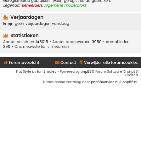
Geregistreerde gebruikers: Geen geregistreerde gebruikers
Legenda:
Beheerders
,
Algemene moderators
Verjaardagen
Er zijn geen verjaardagen vandaag.
Statistieken
Aantal berichten
145015
• Aantal onderwerpen
3950
• Aantal leden
290
• Ons nieuwste lid is
metaman
Forumoverzicht
Contact
Verwijder alle forumcookies
Flat Style by
Ian Bradley
• Powered by
phpBB
® Forum Software © phpBB
Limited
Nederlandse vertaling door
phpBBservice.nl
&
phpBB.nl
.