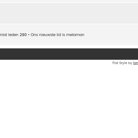
ntal leden
290
• Ons nieuwste lid is
metaman
Flat Style by
Ia