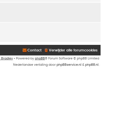
Contact
Verwijder alle forumcookies
n Bradley
• Powered by
phpBB
® Forum Software © phpBB Limited
Nederlandse vertaling door
phpBBservice.nl
&
phpBB.nl
.