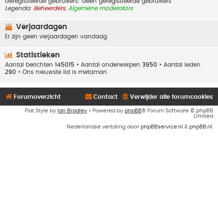
Geregistreerde gebruikers: Geen geregistreerde gebruikers
Legenda:
Beheerders
,
Algemene moderators
Verjaardagen
Er zijn geen verjaardagen vandaag.
Statistieken
Aantal berichten
145015
• Aantal onderwerpen
3950
• Aantal leden
290
• Ons nieuwste lid is
metaman
Forumoverzicht
Contact
Verwijder alle forumcookies
Flat Style by
Ian Bradley
• Powered by
phpBB
® Forum Software © phpBB
Limited
Nederlandse vertaling door
phpBBservice.nl
&
phpBB.nl
.