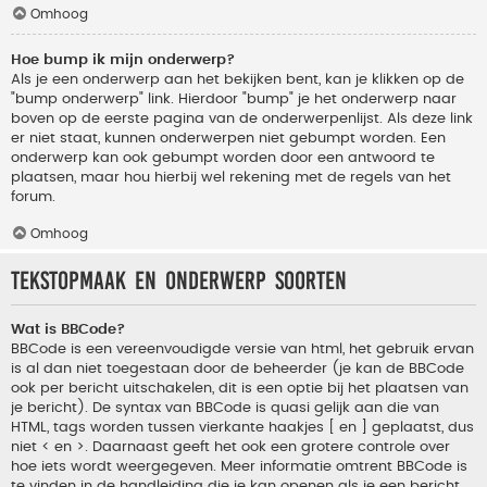
Omhoog
Hoe bump ik mijn onderwerp?
Als je een onderwerp aan het bekijken bent, kan je klikken op de
"bump onderwerp" link. Hierdoor "bump" je het onderwerp naar
boven op de eerste pagina van de onderwerpenlijst. Als deze link
er niet staat, kunnen onderwerpen niet gebumpt worden. Een
onderwerp kan ook gebumpt worden door een antwoord te
plaatsen, maar hou hierbij wel rekening met de regels van het
forum.
Omhoog
Tekstopmaak en onderwerp soorten
Wat is BBCode?
BBCode is een vereenvoudigde versie van html, het gebruik ervan
is al dan niet toegestaan door de beheerder (je kan de BBCode
ook per bericht uitschakelen, dit is een optie bij het plaatsen van
je bericht). De syntax van BBCode is quasi gelijk aan die van
HTML, tags worden tussen vierkante haakjes [ en ] geplaatst, dus
niet < en >. Daarnaast geeft het ook een grotere controle over
hoe iets wordt weergegeven. Meer informatie omtrent BBCode is
te vinden in de handleiding die je kan openen als je een bericht