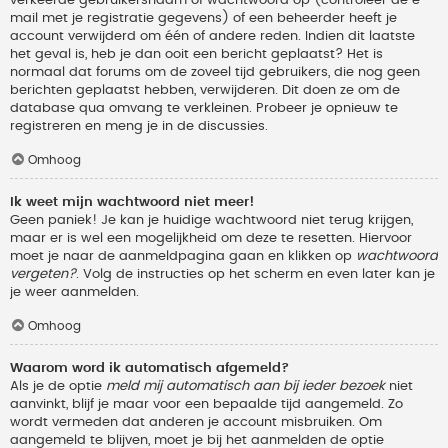
verkeerde gebruikersnaam of wachtwoord op (controleer de e-
mail met je registratie gegevens) of een beheerder heeft je
account verwijderd om één of andere reden. Indien dit laatste
het geval is, heb je dan ooit een bericht geplaatst? Het is
normaal dat forums om de zoveel tijd gebruikers, die nog geen
berichten geplaatst hebben, verwijderen. Dit doen ze om de
database qua omvang te verkleinen. Probeer je opnieuw te
registreren en meng je in de discussies.
Omhoog
Ik weet mijn wachtwoord niet meer!
Geen paniek! Je kan je huidige wachtwoord niet terug krijgen,
maar er is wel een mogelijkheid om deze te resetten. Hiervoor
moet je naar de aanmeldpagina gaan en klikken op
wachtwoord
vergeten?
. Volg de instructies op het scherm en even later kan je
je weer aanmelden.
Omhoog
Waarom word ik automatisch afgemeld?
Als je de optie
meld mij automatisch aan bij ieder bezoek
niet
aanvinkt, blijf je maar voor een bepaalde tijd aangemeld. Zo
wordt vermeden dat anderen je account misbruiken. Om
aangemeld te blijven, moet je bij het aanmelden de optie