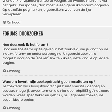
vrienden- of vijandenlijst toe te voegen. De tweede manier is via
het gebruikerspaneel, dan moet je een gebruikersnaam opgeven.
Op dezelfde pagina kan je gebruikers weer van de lijst
verwijderen.
Omhoog
Forums doorzoeken
Hoe doorzoek ik het forum?
Door een zoekterm op te geven in het zoekveld, die je vindt op de
index-, forum- en onderwerppagina. Uitgebreid zoeken is
mogelijk door op de "zoeken" link te klikken, deze vind je op iedere
pagina.
Omhoog
Waarom levert mijn zoekopdracht geen resultaten op?
Je zoekterm was hoogstwaarschijnlijk niet specifiek genoeg en
bevatte mogelijk teveel termen die niet door phpBB3 geïndexeerd
worden. Wees specifieker en gebruik, bij uitgebreid zoeken, de
beschikbare opties.
Omhoog