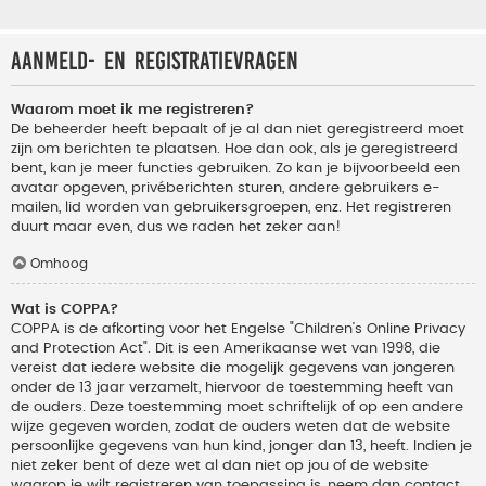
Aanmeld- en registratievragen
Waarom moet ik me registreren?
De beheerder heeft bepaalt of je al dan niet geregistreerd moet
zijn om berichten te plaatsen. Hoe dan ook, als je geregistreerd
bent, kan je meer functies gebruiken. Zo kan je bijvoorbeeld een
avatar opgeven, privéberichten sturen, andere gebruikers e-
mailen, lid worden van gebruikersgroepen, enz. Het registreren
duurt maar even, dus we raden het zeker aan!
Omhoog
Wat is COPPA?
COPPA is de afkorting voor het Engelse "Children’s Online Privacy
and Protection Act". Dit is een Amerikaanse wet van 1998, die
vereist dat iedere website die mogelijk gegevens van jongeren
onder de 13 jaar verzamelt, hiervoor de toestemming heeft van
de ouders. Deze toestemming moet schriftelijk of op een andere
wijze gegeven worden, zodat de ouders weten dat de website
persoonlijke gegevens van hun kind, jonger dan 13, heeft. Indien je
niet zeker bent of deze wet al dan niet op jou of de website
waarop je wilt registreren van toepassing is, neem dan contact