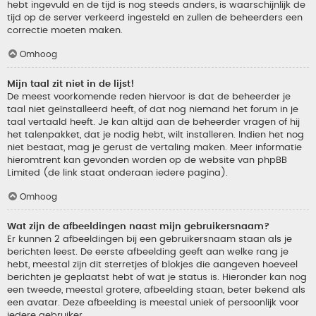
hebt ingevuld en de tijd is nog steeds anders, is waarschijnlijk de
tijd op de server verkeerd ingesteld en zullen de beheerders een
correctie moeten maken.
Omhoog
Mijn taal zit niet in de lijst!
De meest voorkomende reden hiervoor is dat de beheerder je
taal niet geïnstalleerd heeft, of dat nog niemand het forum in je
taal vertaald heeft. Je kan altijd aan de beheerder vragen of hij
het talenpakket, dat je nodig hebt, wilt installeren. Indien het nog
niet bestaat, mag je gerust de vertaling maken. Meer informatie
hieromtrent kan gevonden worden op de website van phpBB
Limited (de link staat onderaan iedere pagina).
Omhoog
Wat zijn de afbeeldingen naast mijn gebruikersnaam?
Er kunnen 2 afbeeldingen bij een gebruikersnaam staan als je
berichten leest. De eerste afbeelding geeft aan welke rang je
hebt, meestal zijn dit sterretjes of blokjes die aangeven hoeveel
berichten je geplaatst hebt of wat je status is. Hieronder kan nog
een tweede, meestal grotere, afbeelding staan, beter bekend als
een avatar. Deze afbeelding is meestal uniek of persoonlijk voor
iedere gebruiker.