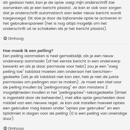
dit gedaan hebt, kan je de optie
voeg mijn onderschrift toe
aanvinken als je een bericht plaatst. Je kan er ook voor zorgen
dat je onderschrift automatisch aan ieder nieuw bericht wordt
toegevoegd. Dit doe je door de bijhorende optie te activeren in
het gebruikerspaneel (het is nog altijd mogelijk om het
onderschrift uit te schakelen als je het bericht plaatst).
Omhoog
Hoe maak ik een peiling?
Een peiling aanmaken is heel gemakkelijk, als je een nieuw
onderwerp aanmaakt (of het eerste bericht in een onderwerp
bewerkt en als je daar permissie voor hebt) zou je een "voeg
peiling toe" tabblad moeten zien onderaan het berichten-
gedeelte (als je dit tabblad niet kan zien, heb je niet de juiste
permissies om peilingen aan te maken). Je moet een titel voor
de peiling invullen bij "peilingsvraag" en dan minstens 2
mogelijkheden invullen in het "peilingopties"-tekstgedeelte (limiet
is ingesteld door de beheerder), met elke optie gescheiden door
middel van een nieuwe regel. Je kan ook instellen hoeveel opties
een gebruiker mag kiezen onder "opties per gebruiker" en een
tijdslimiet in dagen voor de peiling (0 is een peiling van oneindige
duur).
Omhoog