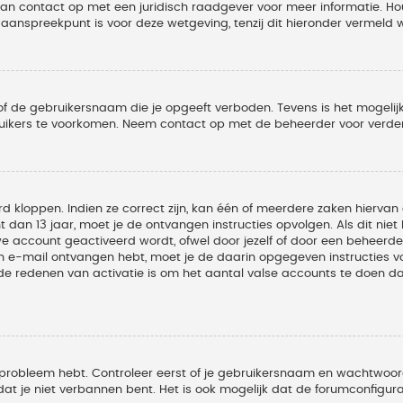
 dan contact op met een juridisch raadgever voor meer informatie. 
t aanspreekpunt is voor deze wetgeving, tenzij dit hieronder vermeld 
of de gebruikersnaam die je opgeeft verboden. Tevens is het mogelijk
ruikers te voorkomen. Neem contact op met de beheerder voor verder
 kloppen. Indien ze correct zijn, kan één of meerdere zaken hiervan 
t dan 13 jaar, moet je de ontvangen instructies opvolgen. Als dit nie
account geactiveerd wordt, ofwel door jezelf of door een beheerder
een e-mail ontvangen hebt, moet je de daarin opgegeven instructies v
 redenen van activatie is om het aantal valse accounts te doen dale
 probleem hebt. Controleer eerst of je gebruikersnaam en wachtwoord 
t je niet verbannen bent. Het is ook mogelijk dat de forumconfigura