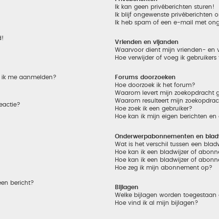
Ik kan geen privéberichten sturen!
Ik blijf ongewenste privéberichten
Ik heb spam of een e-mail met on
d!
Vrienden en vijanden
Waarvoor dient mijn vrienden- en v
Hoe verwijder of voeg ik gebruikers
et ik me aanmelden?
Forums doorzoeken
Hoe doorzoek ik het forum?
Waarom levert mijn zoekopdracht g
Waarom resulteert mijn zoekopdrac
eactie?
Hoe zoek ik een gebruiker?
Hoe kan ik mijn eigen berichten e
Onderwerpabonnementen en bladw
Wat is het verschil tussen een bla
Hoe kan ik een bladwijzer of abonn
Hoe kan ik een bladwijzer of abonn
Hoe zeg ik mijn abonnement op?
een bericht?
Bijlagen
Welke bijlagen worden toegestaan 
Hoe vind ik al mijn bijlagen?