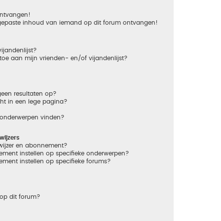
 ontvangen!
gepaste inhoud van iemand op dit forum ontvangen!
ijandenlijst?
 toe aan mijn vrienden- en/of vijandenlijst?
een resultaten op?
ht in een lege pagina?
n onderwerpen vinden?
ijzers
dwijzer en abonnement?
ement instellen op specifieke onderwerpen?
ement instellen op specifieke forums?
op dit forum?