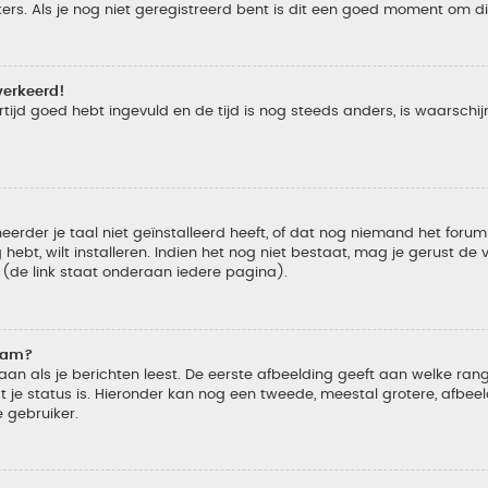
s. Als je nog niet geregistreerd bent is dit een goed moment om di
verkeerd!
tijd goed hebt ingevuld en de tijd is nog steeds anders, is waarschijn
der je taal niet geïnstalleerd heeft, of dat nog niemand het forum in
 hebt, wilt installeren. Indien het nog niet bestaat, mag je gerust d
de link staat onderaan iedere pagina).
naam?
 als je berichten leest. De eerste afbeelding geeft aan welke rang je
 je status is. Hieronder kan nog een tweede, meestal grotere, afbee
e gebruiker.