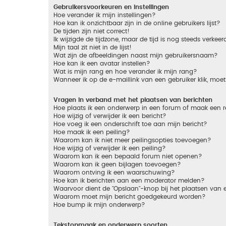
Gebruikersvoorkeuren en instellingen
Hoe verander ik mijn instellingen?
Hoe kan ik onzichtbaar zijn in de online gebruikers lijst?
De tijden zijn niet correct!
Ik wijzigde de tijdzone, maar de tijd is nog steeds verkeer
Mijn taal zit niet in de lijst!
Wat zijn de afbeeldingen naast mijn gebruikersnaam?
Hoe kan ik een avatar instellen?
Wat is mijn rang en hoe verander ik mijn rang?
Wanneer ik op de e-maillink van een gebruiker klik, mo
Vragen in verband met het plaatsen van berichten
Hoe plaats ik een onderwerp in een forum of maak een r
Hoe wijzig of verwijder ik een bericht?
Hoe voeg ik een onderschrift toe aan mijn bericht?
Hoe maak ik een peiling?
Waarom kan ik niet meer peilingsopties toevoegen?
Hoe wijzig of verwijder ik een peiling?
Waarom kan ik een bepaald forum niet openen?
Waarom kan ik geen bijlagen toevoegen?
Waarom ontving ik een waarschuwing?
Hoe kan ik berichten aan een moderator melden?
Waarvoor dient de "Opslaan"-knop bij het plaatsen van 
Waarom moet mijn bericht goedgekeurd worden?
Hoe bump ik mijn onderwerp?
Tekstopmaak en onderwerp soorten