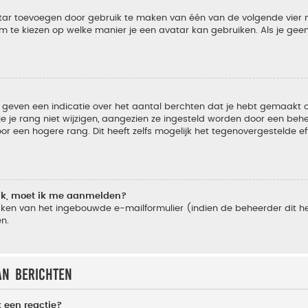
vatar toevoegen door gebruik te maken van één van de volgende vier m
m te kiezen op welke manier je een avatar kan gebruiken. Als je ge
geven een indicatie over het aantal berchten dat je hebt gemaakt of 
je rang niet wijzigen, aangezien ze ingesteld worden door een behee
 een hogere rang. Dit heeft zelfs mogelijk het tegenovergestelde e
lik, moet ik me aanmelden?
ken van het ingebouwde e-mailformulier (indien de beheerder dit he
n.
an berichten
 een reactie?