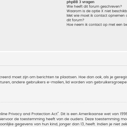
phpBB 3 vragen
Wie heeft dit forum geschreven?
Waarom is de optie X niet beschik
Met wie moet ik contact opnemen om
dit forum?
Hoe neem ik contact op met een b
treerd moet zijn om berichten te plaatsen. Hoe dan ook, als je geregi
sturen, andere gebruikers e-mailen, lid worden van gebruikersgroepe
line Privacy and Protection Act". Dit is een Amerikaanse wet van 1998
hiervoor de toestemming heeft van de ouders. Deze toestemming moet
lijke gegevens van hun kind, jonger dan 13, heeft. Indien je niet zek