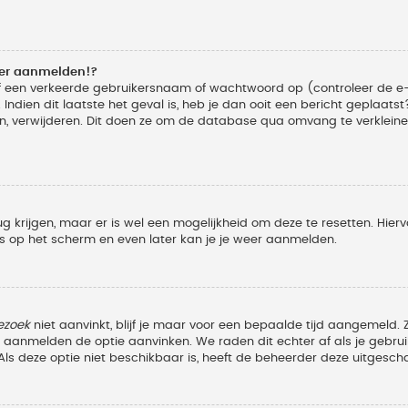
eer aanmelden!?
f een verkeerde gebruikersnaam of wachtwoord op (controleer de e-
Indien dit laatste het geval is, heb je dan ooit een bericht geplaats
n, verwijderen. Dit doen ze om de database qua omvang te verkleinen
ug krijgen, maar er is wel een mogelijkheid om deze te resetten. Hi
ies op het scherm en even later kan je je weer aanmelden.
ezoek
niet aanvinkt, blijf je maar voor een bepaalde tijd aangemeld
et aanmelden de optie aanvinken. We raden dit echter af als je geb
z. Als deze optie niet beschikbaar is, heeft de beheerder deze uitgesch