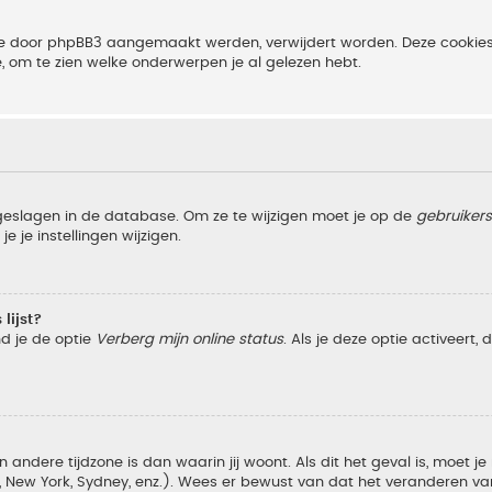
 die door phpBB3 aangemaakt werden, verwijdert worden. Deze cooki
e, om te zien welke onderwerpen je al gelezen hebt.
pgeslagen in de database. Om ze te wijzigen moet je op de
gebruiker
e je instellingen wijzigen.
lijst?
nd je de optie
Verberg mijn online status
. Als je deze optie activeert,
 andere tijdzone is dan waarin jij woont. Als dit het geval is, moet j
w York, Sydney, enz.). Wees er bewust van dat het veranderen van d