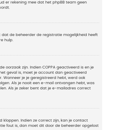
Houd er rekening mee dat het phpBB team geen
wordt.
 dat de beheerder de registratie mogelijkheid heeft
e hulp.
de oorzaak zijn. Indien COPPA geactiveerd is en je
t het geval is, moet je account dan geactiveerd
. Wanneer je je geregistreerd hebt, werd ook
olgen. Als je nooit een e-mail ontvangen hebt, was
n. Als je zeker bent dat je e-mailadres correct
kloppen. Indien ze correct zijn, kan je contact
tie fout is, dan moet dit door de beheerder opgelost