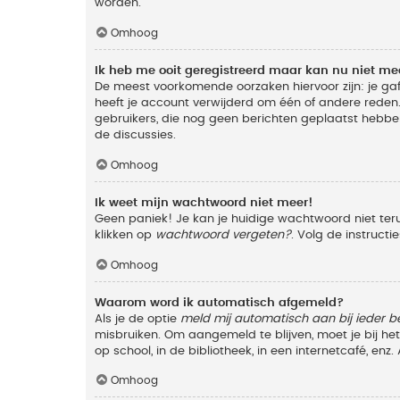
worden.
Omhoog
Ik heb me ooit geregistreerd maar kan nu niet m
De meest voorkomende oorzaken hiervoor zijn: je ga
heeft je account verwijderd om één of andere reden. 
gebruikers, die nog geen berichten geplaatst hebbe
de discussies.
Omhoog
Ik weet mijn wachtwoord niet meer!
Geen paniek! Je kan je huidige wachtwoord niet ter
klikken op
wachtwoord vergeten?
. Volg de instruct
Omhoog
Waarom word ik automatisch afgemeld?
Als je de optie
meld mij automatisch aan bij ieder b
misbruiken. Om aangemeld te blijven, moet je bij h
op school, in de bibliotheek, in een internetcafé, en
Omhoog