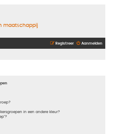
en maatschappij
Registreer
Aanmelden
epen
groep?
kersgroepen in een andere kleur?
ep"?
?