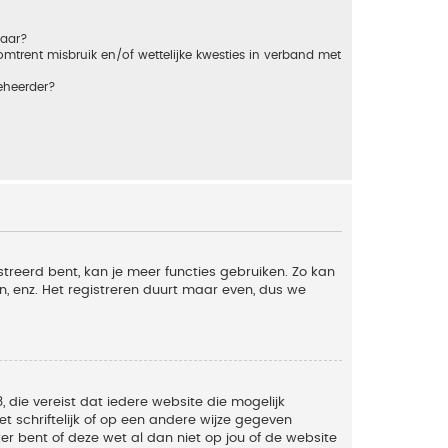
baar?
trent misbruik en/of wettelijke kwesties in verband met
eheerder?
streerd bent, kan je meer functies gebruiken. Zo kan
n, enz. Het registreren duurt maar even, dus we
, die vereist dat iedere website die mogelijk
 schriftelijk of op een andere wijze gegeven
er bent of deze wet al dan niet op jou of de website