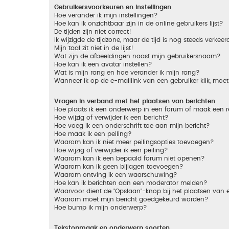
Gebruikersvoorkeuren en instellingen
Hoe verander ik mijn instellingen?
Hoe kan ik onzichtbaar zijn in de online gebruikers lijst?
De tijden zijn niet correct!
Ik wijzigde de tijdzone, maar de tijd is nog steeds verkeer
Mijn taal zit niet in de lijst!
Wat zijn de afbeeldingen naast mijn gebruikersnaam?
Hoe kan ik een avatar instellen?
Wat is mijn rang en hoe verander ik mijn rang?
Wanneer ik op de e-maillink van een gebruiker klik, mo
Vragen in verband met het plaatsen van berichten
Hoe plaats ik een onderwerp in een forum of maak een r
Hoe wijzig of verwijder ik een bericht?
Hoe voeg ik een onderschrift toe aan mijn bericht?
Hoe maak ik een peiling?
Waarom kan ik niet meer peilingsopties toevoegen?
Hoe wijzig of verwijder ik een peiling?
Waarom kan ik een bepaald forum niet openen?
Waarom kan ik geen bijlagen toevoegen?
Waarom ontving ik een waarschuwing?
Hoe kan ik berichten aan een moderator melden?
Waarvoor dient de "Opslaan"-knop bij het plaatsen van 
Waarom moet mijn bericht goedgekeurd worden?
Hoe bump ik mijn onderwerp?
Tekstopmaak en onderwerp soorten