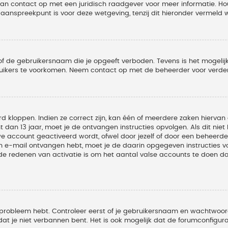
 dan contact op met een juridisch raadgever voor meer informatie. 
t aanspreekpunt is voor deze wetgeving, tenzij dit hieronder vermeld 
of de gebruikersnaam die je opgeeft verboden. Tevens is het mogelijk
ruikers te voorkomen. Neem contact op met de beheerder voor verder
 kloppen. Indien ze correct zijn, kan één of meerdere zaken hiervan 
t dan 13 jaar, moet je de ontvangen instructies opvolgen. Als dit nie
account geactiveerd wordt, ofwel door jezelf of door een beheerder
een e-mail ontvangen hebt, moet je de daarin opgegeven instructies v
 redenen van activatie is om het aantal valse accounts te doen dale
 probleem hebt. Controleer eerst of je gebruikersnaam en wachtwoord 
t je niet verbannen bent. Het is ook mogelijk dat de forumconfigura