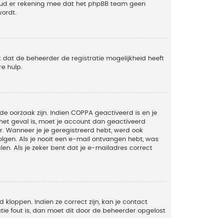
Houd er rekening mee dat het phpBB team geen
wordt.
 dat de beheerder de registratie mogelijkheid heeft
e hulp.
de oorzaak zijn. Indien COPPA geactiveerd is en je
t het geval is, moet je account dan geactiveerd
. Wanneer je je geregistreerd hebt, werd ook
olgen. Als je nooit een e-mail ontvangen hebt, was
n. Als je zeker bent dat je e-mailadres correct
kloppen. Indien ze correct zijn, kan je contact
tie fout is, dan moet dit door de beheerder opgelost