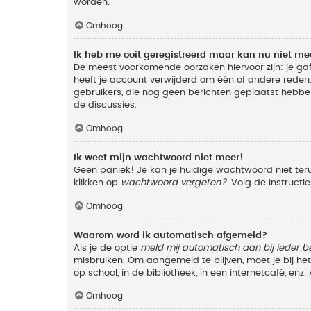
worden.
Omhoog
Ik heb me ooit geregistreerd maar kan nu niet m
De meest voorkomende oorzaken hiervoor zijn: je ga
heeft je account verwijderd om één of andere reden. 
gebruikers, die nog geen berichten geplaatst hebbe
de discussies.
Omhoog
Ik weet mijn wachtwoord niet meer!
Geen paniek! Je kan je huidige wachtwoord niet ter
klikken op
wachtwoord vergeten?
. Volg de instruct
Omhoog
Waarom word ik automatisch afgemeld?
Als je de optie
meld mij automatisch aan bij ieder b
misbruiken. Om aangemeld te blijven, moet je bij h
op school, in de bibliotheek, in een internetcafé, en
Omhoog