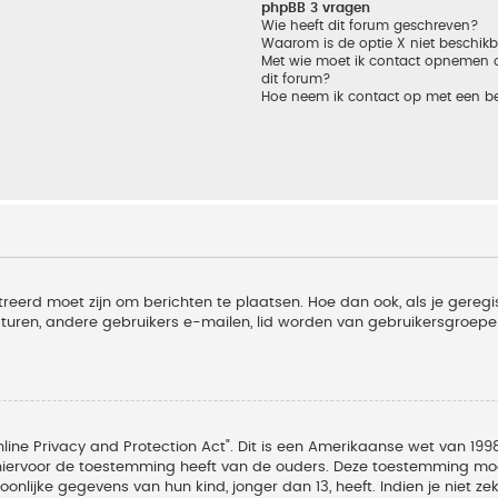
phpBB 3 vragen
Wie heeft dit forum geschreven?
Waarom is de optie X niet beschik
Met wie moet ik contact opnemen om
dit forum?
Hoe neem ik contact op met een b
treerd moet zijn om berichten te plaatsen. Hoe dan ook, als je geregi
sturen, andere gebruikers e-mailen, lid worden van gebruikersgroepe
line Privacy and Protection Act". Dit is een Amerikaanse wet van 1998
hiervoor de toestemming heeft van de ouders. Deze toestemming moet
lijke gegevens van hun kind, jonger dan 13, heeft. Indien je niet zek