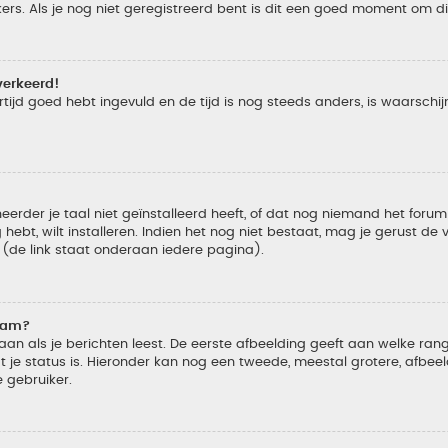
s. Als je nog niet geregistreerd bent is dit een goed moment om di
verkeerd!
tijd goed hebt ingevuld en de tijd is nog steeds anders, is waarschijn
der je taal niet geïnstalleerd heeft, of dat nog niemand het forum in
 hebt, wilt installeren. Indien het nog niet bestaat, mag je gerust d
de link staat onderaan iedere pagina).
naam?
 als je berichten leest. De eerste afbeelding geeft aan welke rang je
 je status is. Hieronder kan nog een tweede, meestal grotere, afbee
e gebruiker.