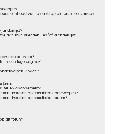
 ontvangen!
gepaste inhoud van iemand op dit forum ontvangen!
ijandenlijst?
 toe aan mijn vrienden- en/of vijandenlijst?
een resultaten op?
ht in een lege pagina?
n onderwerpen vinden?
ijzers
dwijzer en abonnement?
ement instellen op specifieke onderwerpen?
ement instellen op specifieke forums?
op dit forum?