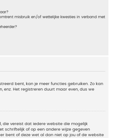
baar?
trent misbruik en/of wettelijke kwesties in verband met
eheerder?
streerd bent, kan je meer functies gebruiken. Zo kan
n, enz. Het registreren duurt maar even, dus we
, die vereist dat iedere website die mogelijk
 schriftelijk of op een andere wijze gegeven
er bent of deze wet al dan niet op jou of de website