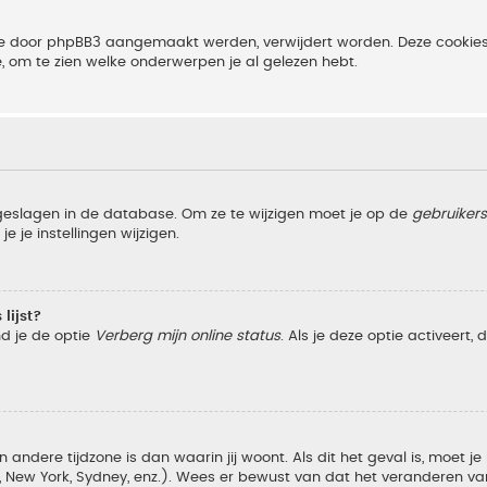
 die door phpBB3 aangemaakt werden, verwijdert worden. Deze cooki
e, om te zien welke onderwerpen je al gelezen hebt.
pgeslagen in de database. Om ze te wijzigen moet je op de
gebruiker
e je instellingen wijzigen.
lijst?
nd je de optie
Verberg mijn online status
. Als je deze optie activeert,
 andere tijdzone is dan waarin jij woont. Als dit het geval is, moet j
w York, Sydney, enz.). Wees er bewust van dat het veranderen van d