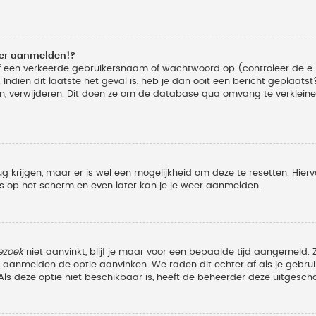
eer aanmelden!?
f een verkeerde gebruikersnaam of wachtwoord op (controleer de e-
Indien dit laatste het geval is, heb je dan ooit een bericht geplaats
n, verwijderen. Dit doen ze om de database qua omvang te verkleinen
ug krijgen, maar er is wel een mogelijkheid om deze te resetten. Hi
ies op het scherm en even later kan je je weer aanmelden.
ezoek
niet aanvinkt, blijf je maar voor een bepaalde tijd aangemeld
et aanmelden de optie aanvinken. We raden dit echter af als je geb
z. Als deze optie niet beschikbaar is, heeft de beheerder deze uitgesch