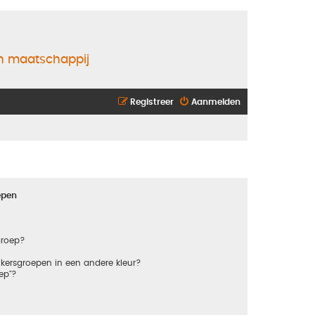
en maatschappij
Registreer
Aanmelden
epen
groep?
kersgroepen in een andere kleur?
ep"?
?