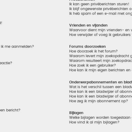
Ik kan geen privéberichten sturen!
Ik blijf ongewenste privéberichten
Ik heb spam of een e-mail met on
d!
Vrienden en vijanden
Waarvoor dient mijn vrienden- en v
Hoe verwijder of voeg ik gebruikers
et ik me aanmelden?
Forums doorzoeken
Hoe doorzoek ik het forum?
Waarom levert mijn zoekopdracht g
Waarom resulteert mijn zoekopdrac
eactie?
Hoe zoek ik een gebruiker?
Hoe kan ik mijn eigen berichten e
Onderwerpabonnementen en bladw
Wat is het verschil tussen een bla
Hoe kan ik een bladwijzer of abonn
Hoe kan ik een bladwijzer of abonn
Hoe zeg ik mijn abonnement op?
een bericht?
Bijlagen
Welke bijlagen worden toegestaan 
Hoe vind ik al mijn bijlagen?