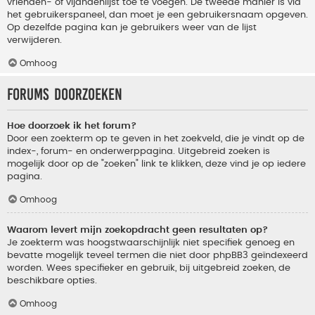
vrienden- of vijandenlijst toe te voegen. De tweede manier is via
het gebruikerspaneel, dan moet je een gebruikersnaam opgeven.
Op dezelfde pagina kan je gebruikers weer van de lijst
verwijderen.
Omhoog
Forums doorzoeken
Hoe doorzoek ik het forum?
Door een zoekterm op te geven in het zoekveld, die je vindt op de
index-, forum- en onderwerppagina. Uitgebreid zoeken is
mogelijk door op de "zoeken" link te klikken, deze vind je op iedere
pagina.
Omhoog
Waarom levert mijn zoekopdracht geen resultaten op?
Je zoekterm was hoogstwaarschijnlijk niet specifiek genoeg en
bevatte mogelijk teveel termen die niet door phpBB3 geïndexeerd
worden. Wees specifieker en gebruik, bij uitgebreid zoeken, de
beschikbare opties.
Omhoog