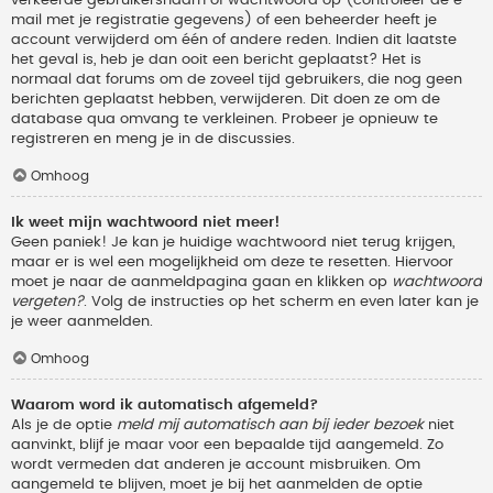
verkeerde gebruikersnaam of wachtwoord op (controleer de e-
mail met je registratie gegevens) of een beheerder heeft je
account verwijderd om één of andere reden. Indien dit laatste
het geval is, heb je dan ooit een bericht geplaatst? Het is
normaal dat forums om de zoveel tijd gebruikers, die nog geen
berichten geplaatst hebben, verwijderen. Dit doen ze om de
database qua omvang te verkleinen. Probeer je opnieuw te
registreren en meng je in de discussies.
Omhoog
Ik weet mijn wachtwoord niet meer!
Geen paniek! Je kan je huidige wachtwoord niet terug krijgen,
maar er is wel een mogelijkheid om deze te resetten. Hiervoor
moet je naar de aanmeldpagina gaan en klikken op
wachtwoord
vergeten?
. Volg de instructies op het scherm en even later kan je
je weer aanmelden.
Omhoog
Waarom word ik automatisch afgemeld?
Als je de optie
meld mij automatisch aan bij ieder bezoek
niet
aanvinkt, blijf je maar voor een bepaalde tijd aangemeld. Zo
wordt vermeden dat anderen je account misbruiken. Om
aangemeld te blijven, moet je bij het aanmelden de optie