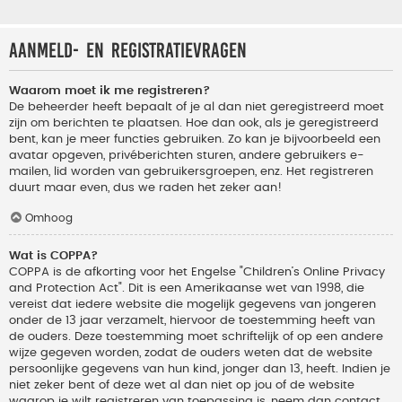
Aanmeld- en registratievragen
Waarom moet ik me registreren?
De beheerder heeft bepaalt of je al dan niet geregistreerd moet
zijn om berichten te plaatsen. Hoe dan ook, als je geregistreerd
bent, kan je meer functies gebruiken. Zo kan je bijvoorbeeld een
avatar opgeven, privéberichten sturen, andere gebruikers e-
mailen, lid worden van gebruikersgroepen, enz. Het registreren
duurt maar even, dus we raden het zeker aan!
Omhoog
Wat is COPPA?
COPPA is de afkorting voor het Engelse "Children’s Online Privacy
and Protection Act". Dit is een Amerikaanse wet van 1998, die
vereist dat iedere website die mogelijk gegevens van jongeren
onder de 13 jaar verzamelt, hiervoor de toestemming heeft van
de ouders. Deze toestemming moet schriftelijk of op een andere
wijze gegeven worden, zodat de ouders weten dat de website
persoonlijke gegevens van hun kind, jonger dan 13, heeft. Indien je
niet zeker bent of deze wet al dan niet op jou of de website
waarop je wilt registreren van toepassing is, neem dan contact