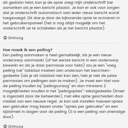
dit gedaan hebt, kan je de optie
voeg mijn onderschrift toe
aanvinken als je een bericht plaatst. Je kan er ook voor zorgen
dat je onderschrift automatisch aan ieder nieuw bericht wordt
toegevoegd. Dit doe je door de bijhorende optie te activeren in
het gebruikerspaneel (het is nog altijd mogelijk om het
onderschrift uit te schakelen als je het bericht plaatst).
Omhoog
Hoe maak ik een peiling?
Een peiling aanmaken is heel gemakkelijk, als je een nieuw
onderwerp aanmaakt (of het eerste bericht in een onderwerp
bewerkt en als je daar permissie voor hebt) zou je een "voeg
peiling toe" tabblad moeten zien onderaan het berichten-
gedeelte (als je dit tabblad niet kan zien, heb je niet de juiste
permissies om peilingen aan te maken). Je moet een titel voor
de peiling invullen bij "peilingsvraag" en dan minstens 2
mogelijkheden invullen in het "peilingopties"-tekstgedeelte (limiet
is ingesteld door de beheerder), met elke optie gescheiden door
middel van een nieuwe regel. Je kan ook instellen hoeveel opties
een gebruiker mag kiezen onder "opties per gebruiker" en een
tijdslimiet in dagen voor de peiling (0 is een peiling van oneindige
duur).
Omhoog