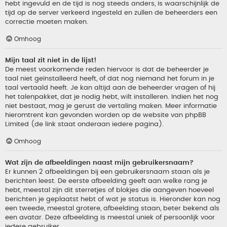
hebt ingevuld en de tijd is nog steeds anders, is waarschijnlijk de
tijd op de server verkeerd ingesteld en zullen de beheerders een
correctie moeten maken.
Omhoog
Mijn taal zit niet in de lijst!
De meest voorkomende reden hiervoor is dat de beheerder je
taal niet geïnstalleerd heeft, of dat nog niemand het forum in je
taal vertaald heeft. Je kan altijd aan de beheerder vragen of hij
het talenpakket, dat je nodig hebt, wilt installeren. Indien het nog
niet bestaat, mag je gerust de vertaling maken. Meer informatie
hieromtrent kan gevonden worden op de website van phpBB
Limited (de link staat onderaan iedere pagina).
Omhoog
Wat zijn de afbeeldingen naast mijn gebruikersnaam?
Er kunnen 2 afbeeldingen bij een gebruikersnaam staan als je
berichten leest. De eerste afbeelding geeft aan welke rang je
hebt, meestal zijn dit sterretjes of blokjes die aangeven hoeveel
berichten je geplaatst hebt of wat je status is. Hieronder kan nog
een tweede, meestal grotere, afbeelding staan, beter bekend als
een avatar. Deze afbeelding is meestal uniek of persoonlijk voor
iedere gebruiker.