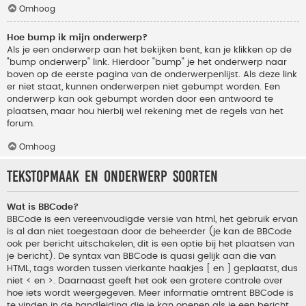
Omhoog
Hoe bump ik mijn onderwerp?
Als je een onderwerp aan het bekijken bent, kan je klikken op de
"bump onderwerp" link. Hierdoor "bump" je het onderwerp naar
boven op de eerste pagina van de onderwerpenlijst. Als deze link
er niet staat, kunnen onderwerpen niet gebumpt worden. Een
onderwerp kan ook gebumpt worden door een antwoord te
plaatsen, maar hou hierbij wel rekening met de regels van het
forum.
Omhoog
Tekstopmaak en onderwerp soorten
Wat is BBCode?
BBCode is een vereenvoudigde versie van html, het gebruik ervan
is al dan niet toegestaan door de beheerder (je kan de BBCode
ook per bericht uitschakelen, dit is een optie bij het plaatsen van
je bericht). De syntax van BBCode is quasi gelijk aan die van
HTML, tags worden tussen vierkante haakjes [ en ] geplaatst, dus
niet < en >. Daarnaast geeft het ook een grotere controle over
hoe iets wordt weergegeven. Meer informatie omtrent BBCode is
te vinden in de handleiding die je kan openen als je een bericht