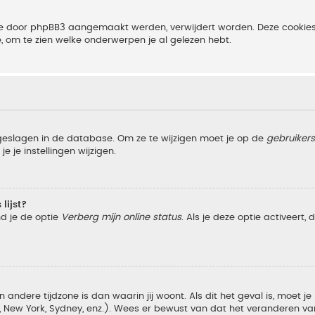
 die door phpBB3 aangemaakt werden, verwijdert worden. Deze cooki
e, om te zien welke onderwerpen je al gelezen hebt.
pgeslagen in de database. Om ze te wijzigen moet je op de
gebruiker
e je instellingen wijzigen.
lijst?
nd je de optie
Verberg mijn online status
. Als je deze optie activeert,
 andere tijdzone is dan waarin jij woont. Als dit het geval is, moet j
w York, Sydney, enz.). Wees er bewust van dat het veranderen van d