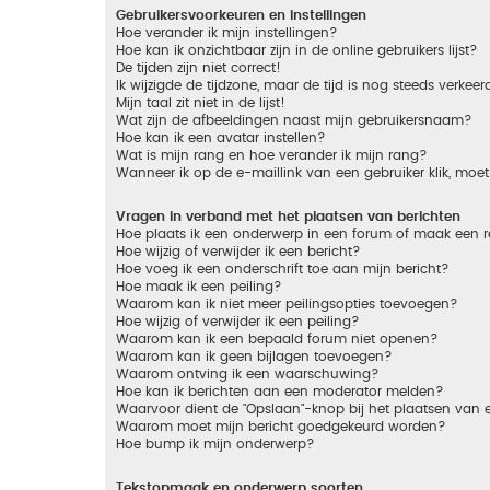
Gebruikersvoorkeuren en instellingen
Hoe verander ik mijn instellingen?
Hoe kan ik onzichtbaar zijn in de online gebruikers lijst?
De tijden zijn niet correct!
Ik wijzigde de tijdzone, maar de tijd is nog steeds verkeer
Mijn taal zit niet in de lijst!
Wat zijn de afbeeldingen naast mijn gebruikersnaam?
Hoe kan ik een avatar instellen?
Wat is mijn rang en hoe verander ik mijn rang?
Wanneer ik op de e-maillink van een gebruiker klik, mo
Vragen in verband met het plaatsen van berichten
Hoe plaats ik een onderwerp in een forum of maak een r
Hoe wijzig of verwijder ik een bericht?
Hoe voeg ik een onderschrift toe aan mijn bericht?
Hoe maak ik een peiling?
Waarom kan ik niet meer peilingsopties toevoegen?
Hoe wijzig of verwijder ik een peiling?
Waarom kan ik een bepaald forum niet openen?
Waarom kan ik geen bijlagen toevoegen?
Waarom ontving ik een waarschuwing?
Hoe kan ik berichten aan een moderator melden?
Waarvoor dient de "Opslaan"-knop bij het plaatsen van 
Waarom moet mijn bericht goedgekeurd worden?
Hoe bump ik mijn onderwerp?
Tekstopmaak en onderwerp soorten