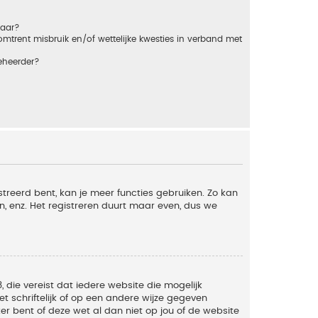
baar?
trent misbruik en/of wettelijke kwesties in verband met
eheerder?
streerd bent, kan je meer functies gebruiken. Zo kan
n, enz. Het registreren duurt maar even, dus we
, die vereist dat iedere website die mogelijk
 schriftelijk of op een andere wijze gegeven
er bent of deze wet al dan niet op jou of de website