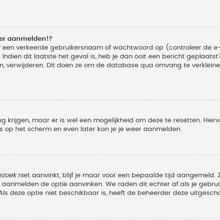
eer aanmelden!?
f een verkeerde gebruikersnaam of wachtwoord op (controleer de e-
Indien dit laatste het geval is, heb je dan ooit een bericht geplaats
n, verwijderen. Dit doen ze om de database qua omvang te verkleinen
ug krijgen, maar er is wel een mogelijkheid om deze te resetten. Hi
ies op het scherm en even later kan je je weer aanmelden.
ezoek
niet aanvinkt, blijf je maar voor een bepaalde tijd aangemeld
et aanmelden de optie aanvinken. We raden dit echter af als je geb
z. Als deze optie niet beschikbaar is, heeft de beheerder deze uitgesch