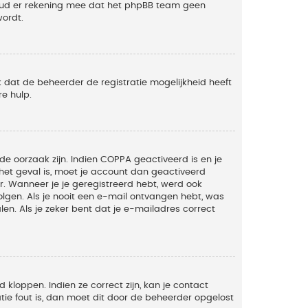
Houd er rekening mee dat het phpBB team geen
wordt.
 dat de beheerder de registratie mogelijkheid heeft
e hulp.
de oorzaak zijn. Indien COPPA geactiveerd is en je
t het geval is, moet je account dan geactiveerd
. Wanneer je je geregistreerd hebt, werd ook
olgen. Als je nooit een e-mail ontvangen hebt, was
n. Als je zeker bent dat je e-mailadres correct
kloppen. Indien ze correct zijn, kan je contact
tie fout is, dan moet dit door de beheerder opgelost