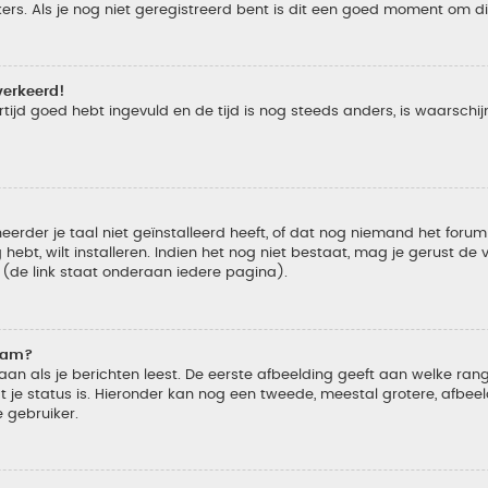
s. Als je nog niet geregistreerd bent is dit een goed moment om di
verkeerd!
tijd goed hebt ingevuld en de tijd is nog steeds anders, is waarschijn
der je taal niet geïnstalleerd heeft, of dat nog niemand het forum in
 hebt, wilt installeren. Indien het nog niet bestaat, mag je gerust d
de link staat onderaan iedere pagina).
naam?
 als je berichten leest. De eerste afbeelding geeft aan welke rang je
 je status is. Hieronder kan nog een tweede, meestal grotere, afbee
e gebruiker.