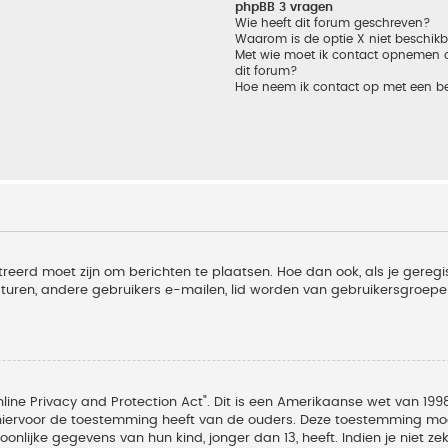
phpBB 3 vragen
Wie heeft dit forum geschreven?
Waarom is de optie X niet beschik
Met wie moet ik contact opnemen om
dit forum?
Hoe neem ik contact op met een b
treerd moet zijn om berichten te plaatsen. Hoe dan ook, als je geregi
sturen, andere gebruikers e-mailen, lid worden van gebruikersgroepe
line Privacy and Protection Act". Dit is een Amerikaanse wet van 1998
hiervoor de toestemming heeft van de ouders. Deze toestemming moet
lijke gegevens van hun kind, jonger dan 13, heeft. Indien je niet zek