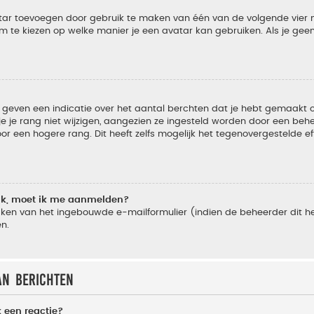
vatar toevoegen door gebruik te maken van één van de volgende vier m
m te kiezen op welke manier je een avatar kan gebruiken. Als je ge
geven een indicatie over het aantal berchten dat je hebt gemaakt of 
je rang niet wijzigen, aangezien ze ingesteld worden door een behee
 een hogere rang. Dit heeft zelfs mogelijk het tegenovergestelde e
lik, moet ik me aanmelden?
ken van het ingebouwde e-mailformulier (indien de beheerder dit he
n.
an berichten
 een reactie?