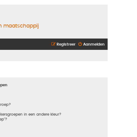
en maatschappij
Registreer
Aanmelden
epen
groep?
kersgroepen in een andere kleur?
ep"?
?