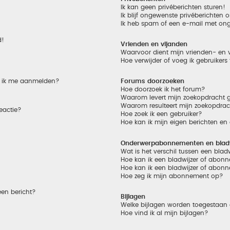
Ik kan geen privéberichten sturen!
Ik blijf ongewenste privéberichten
Ik heb spam of een e-mail met on
d!
Vrienden en vijanden
Waarvoor dient mijn vrienden- en v
Hoe verwijder of voeg ik gebruikers
et ik me aanmelden?
Forums doorzoeken
Hoe doorzoek ik het forum?
Waarom levert mijn zoekopdracht g
Waarom resulteert mijn zoekopdrac
eactie?
Hoe zoek ik een gebruiker?
Hoe kan ik mijn eigen berichten e
Onderwerpabonnementen en bladw
Wat is het verschil tussen een bla
Hoe kan ik een bladwijzer of abonn
Hoe kan ik een bladwijzer of abonn
Hoe zeg ik mijn abonnement op?
een bericht?
Bijlagen
Welke bijlagen worden toegestaan 
Hoe vind ik al mijn bijlagen?