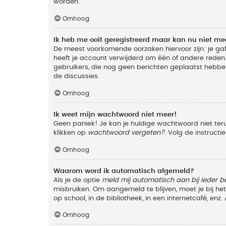
worden.
Omhoog
Ik heb me ooit geregistreerd maar kan nu niet m
De meest voorkomende oorzaken hiervoor zijn: je ga
heeft je account verwijderd om één of andere reden. 
gebruikers, die nog geen berichten geplaatst hebbe
de discussies.
Omhoog
Ik weet mijn wachtwoord niet meer!
Geen paniek! Je kan je huidige wachtwoord niet ter
klikken op
wachtwoord vergeten?
. Volg de instruct
Omhoog
Waarom word ik automatisch afgemeld?
Als je de optie
meld mij automatisch aan bij ieder b
misbruiken. Om aangemeld te blijven, moet je bij h
op school, in de bibliotheek, in een internetcafé, en
Omhoog