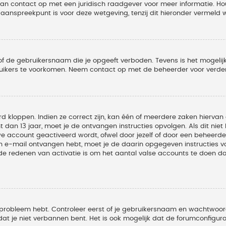
 dan contact op met een juridisch raadgever voor meer informatie. 
t aanspreekpunt is voor deze wetgeving, tenzij dit hieronder vermeld 
of de gebruikersnaam die je opgeeft verboden. Tevens is het mogelijk
ruikers te voorkomen. Neem contact op met de beheerder voor verder
 kloppen. Indien ze correct zijn, kan één of meerdere zaken hiervan 
t dan 13 jaar, moet je de ontvangen instructies opvolgen. Als dit nie
account geactiveerd wordt, ofwel door jezelf of door een beheerder
een e-mail ontvangen hebt, moet je de daarin opgegeven instructies v
 redenen van activatie is om het aantal valse accounts te doen dale
 probleem hebt. Controleer eerst of je gebruikersnaam en wachtwoord 
t je niet verbannen bent. Het is ook mogelijk dat de forumconfigura