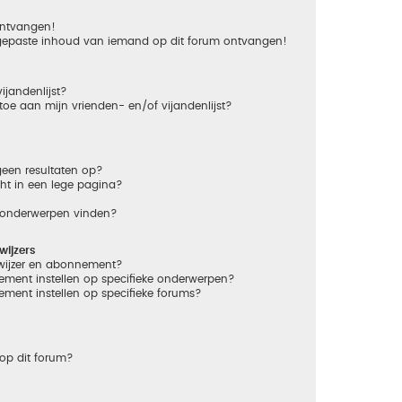
 ontvangen!
gepaste inhoud van iemand op dit forum ontvangen!
ijandenlijst?
 toe aan mijn vrienden- en/of vijandenlijst?
een resultaten op?
ht in een lege pagina?
n onderwerpen vinden?
ijzers
dwijzer en abonnement?
ement instellen op specifieke onderwerpen?
ement instellen op specifieke forums?
op dit forum?