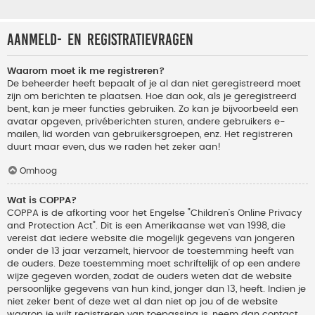
Aanmeld- en registratievragen
Waarom moet ik me registreren?
De beheerder heeft bepaalt of je al dan niet geregistreerd moet
zijn om berichten te plaatsen. Hoe dan ook, als je geregistreerd
bent, kan je meer functies gebruiken. Zo kan je bijvoorbeeld een
avatar opgeven, privéberichten sturen, andere gebruikers e-
mailen, lid worden van gebruikersgroepen, enz. Het registreren
duurt maar even, dus we raden het zeker aan!
Omhoog
Wat is COPPA?
COPPA is de afkorting voor het Engelse "Children’s Online Privacy
and Protection Act". Dit is een Amerikaanse wet van 1998, die
vereist dat iedere website die mogelijk gegevens van jongeren
onder de 13 jaar verzamelt, hiervoor de toestemming heeft van
de ouders. Deze toestemming moet schriftelijk of op een andere
wijze gegeven worden, zodat de ouders weten dat de website
persoonlijke gegevens van hun kind, jonger dan 13, heeft. Indien je
niet zeker bent of deze wet al dan niet op jou of de website
waarop je wilt registreren van toepassing is, neem dan contact