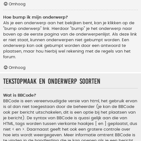
Omhoog
Hoe bump ik mijn onderwerp?
Als je een onderwerp aan het bekijken bent, kan je klikken op de
"bump onderwerp" link. Hierdoor "bump" je het onderwerp naar
boven op de eerste pagina van de onderwerpenlijst. Als deze link
er niet staat, kunnen onderwerpen niet gebumpt worden. Een
onderwerp kan ook gebumpt worden door een antwoord te
plaatsen, maar hou hierbij wel rekening met de regels van het
forum.
Omhoog
Tekstopmaak en onderwerp soorten
Wat is BBCode?
BBCode is een vereenvoudigde versie van html, het gebruik ervan
is al dan niet toegestaan door de beheerder (je kan de BBCode
ook per bericht uitschakelen, dit is een optie bij het plaatsen van
je bericht). De syntax van BBCode is quasi gelijk aan die van
HTML, tags worden tussen vierkante haakjes [ en ] geplaatst, dus
niet < en >. Daarnaast geeft het ook een grotere controle over
hoe iets wordt weergegeven. Meer informatie omtrent BBCode is
te vinden in de handleiding die je kan openen als je een bericht