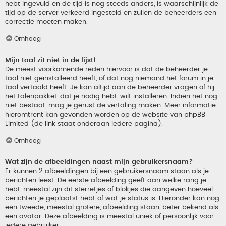
hebt ingevuld en de tijd is nog steeds anders, is waarschijnlijk de
tijd op de server verkeerd ingesteld en zullen de beheerders een
correctie moeten maken.
Omhoog
Mijn taal zit niet in de lijst!
De meest voorkomende reden hiervoor is dat de beheerder je
taal niet geïnstalleerd heeft, of dat nog niemand het forum in je
taal vertaald heeft. Je kan altijd aan de beheerder vragen of hij
het talenpakket, dat je nodig hebt, wilt installeren. Indien het nog
niet bestaat, mag je gerust de vertaling maken. Meer informatie
hieromtrent kan gevonden worden op de website van phpBB
Limited (de link staat onderaan iedere pagina).
Omhoog
Wat zijn de afbeeldingen naast mijn gebruikersnaam?
Er kunnen 2 afbeeldingen bij een gebruikersnaam staan als je
berichten leest. De eerste afbeelding geeft aan welke rang je
hebt, meestal zijn dit sterretjes of blokjes die aangeven hoeveel
berichten je geplaatst hebt of wat je status is. Hieronder kan nog
een tweede, meestal grotere, afbeelding staan, beter bekend als
een avatar. Deze afbeelding is meestal uniek of persoonlijk voor
iedere gebruiker.