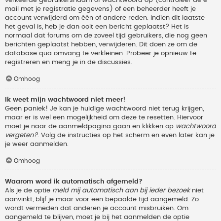
verkeerde gebruikersnaam of wachtwoord op (controleer de e-
mail met je registratie gegevens) of een beheerder heeft je
account verwijderd om één of andere reden. Indien dit laatste
het geval is, heb je dan ooit een bericht geplaatst? Het is
normaal dat forums om de zoveel tijd gebruikers, die nog geen
berichten geplaatst hebben, verwijderen. Dit doen ze om de
database qua omvang te verkleinen. Probeer je opnieuw te
registreren en meng je in de discussies.
Omhoog
Ik weet mijn wachtwoord niet meer!
Geen paniek! Je kan je huidige wachtwoord niet terug krijgen,
maar er is wel een mogelijkheid om deze te resetten. Hiervoor
moet je naar de aanmeldpagina gaan en klikken op
wachtwoord
vergeten?
. Volg de instructies op het scherm en even later kan je
je weer aanmelden.
Omhoog
Waarom word ik automatisch afgemeld?
Als je de optie
meld mij automatisch aan bij ieder bezoek
niet
aanvinkt, blijf je maar voor een bepaalde tijd aangemeld. Zo
wordt vermeden dat anderen je account misbruiken. Om
aangemeld te blijven, moet je bij het aanmelden de optie