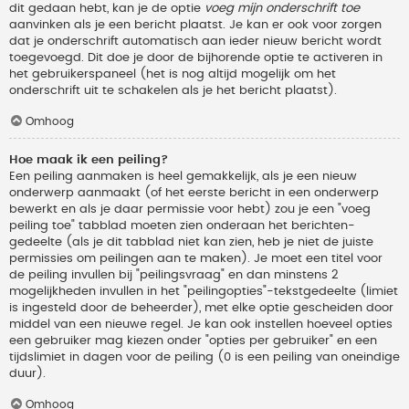
dit gedaan hebt, kan je de optie
voeg mijn onderschrift toe
aanvinken als je een bericht plaatst. Je kan er ook voor zorgen
dat je onderschrift automatisch aan ieder nieuw bericht wordt
toegevoegd. Dit doe je door de bijhorende optie te activeren in
het gebruikerspaneel (het is nog altijd mogelijk om het
onderschrift uit te schakelen als je het bericht plaatst).
Omhoog
Hoe maak ik een peiling?
Een peiling aanmaken is heel gemakkelijk, als je een nieuw
onderwerp aanmaakt (of het eerste bericht in een onderwerp
bewerkt en als je daar permissie voor hebt) zou je een "voeg
peiling toe" tabblad moeten zien onderaan het berichten-
gedeelte (als je dit tabblad niet kan zien, heb je niet de juiste
permissies om peilingen aan te maken). Je moet een titel voor
de peiling invullen bij "peilingsvraag" en dan minstens 2
mogelijkheden invullen in het "peilingopties"-tekstgedeelte (limiet
is ingesteld door de beheerder), met elke optie gescheiden door
middel van een nieuwe regel. Je kan ook instellen hoeveel opties
een gebruiker mag kiezen onder "opties per gebruiker" en een
tijdslimiet in dagen voor de peiling (0 is een peiling van oneindige
duur).
Omhoog