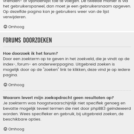
vrienden- of vijandenlijst toe te voegen. De tweede manier is via
het gebruikerspaneel, dan moet je een gebruikersnaam opgeven.
Op dezelfde pagina kan je gebruikers weer van de lijst
verwijderen.
Omhoog
Forums doorzoeken
Hoe doorzoek ik het forum?
Door een zoekterm op te geven in het zoekveld, die je vindt op de
index-, forum- en onderwerppagina. Uitgebreid zoeken is
mogelijk door op de "zoeken" link te klikken, deze vind je op iedere
pagina.
Omhoog
Waarom levert mijn zoekopdracht geen resultaten op?
Je zoekterm was hoogstwaarschijnlijk niet specifiek genoeg en
bevatte mogelijk teveel termen die niet door phpBB3 geïndexeerd
worden. Wees specifieker en gebruik, bij uitgebreid zoeken, de
beschikbare opties.
Omhoog