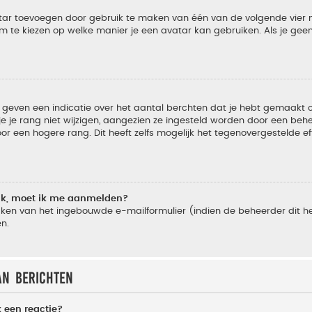
vatar toevoegen door gebruik te maken van één van de volgende vier m
m te kiezen op welke manier je een avatar kan gebruiken. Als je ge
geven een indicatie over het aantal berchten dat je hebt gemaakt of 
je rang niet wijzigen, aangezien ze ingesteld worden door een behee
 een hogere rang. Dit heeft zelfs mogelijk het tegenovergestelde e
lik, moet ik me aanmelden?
ken van het ingebouwde e-mailformulier (indien de beheerder dit he
n.
an berichten
 een reactie?