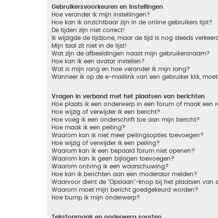
Gebruikersvoorkeuren en instellingen
Hoe verander ik mijn instellingen?
Hoe kan ik onzichtbaar zijn in de online gebruikers lijst?
De tijden zijn niet correct!
Ik wijzigde de tijdzone, maar de tijd is nog steeds verkeer
Mijn taal zit niet in de lijst!
Wat zijn de afbeeldingen naast mijn gebruikersnaam?
Hoe kan ik een avatar instellen?
Wat is mijn rang en hoe verander ik mijn rang?
Wanneer ik op de e-maillink van een gebruiker klik, mo
Vragen in verband met het plaatsen van berichten
Hoe plaats ik een onderwerp in een forum of maak een r
Hoe wijzig of verwijder ik een bericht?
Hoe voeg ik een onderschrift toe aan mijn bericht?
Hoe maak ik een peiling?
Waarom kan ik niet meer peilingsopties toevoegen?
Hoe wijzig of verwijder ik een peiling?
Waarom kan ik een bepaald forum niet openen?
Waarom kan ik geen bijlagen toevoegen?
Waarom ontving ik een waarschuwing?
Hoe kan ik berichten aan een moderator melden?
Waarvoor dient de "Opslaan"-knop bij het plaatsen van 
Waarom moet mijn bericht goedgekeurd worden?
Hoe bump ik mijn onderwerp?
Tekstopmaak en onderwerp soorten