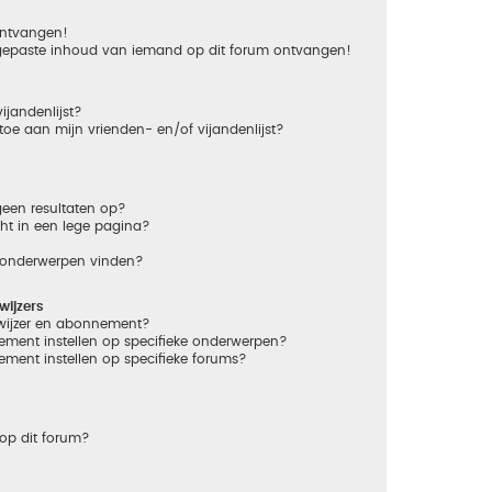
 ontvangen!
gepaste inhoud van iemand op dit forum ontvangen!
ijandenlijst?
 toe aan mijn vrienden- en/of vijandenlijst?
een resultaten op?
ht in een lege pagina?
n onderwerpen vinden?
ijzers
dwijzer en abonnement?
ement instellen op specifieke onderwerpen?
ement instellen op specifieke forums?
op dit forum?