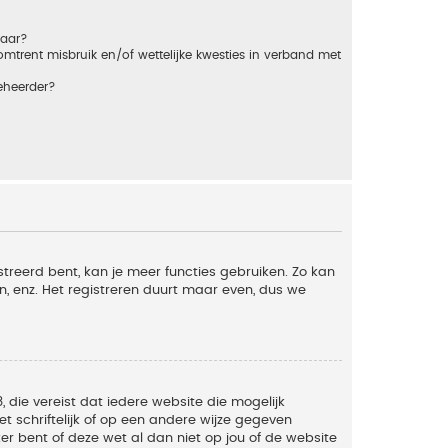
baar?
trent misbruik en/of wettelijke kwesties in verband met
eheerder?
streerd bent, kan je meer functies gebruiken. Zo kan
n, enz. Het registreren duurt maar even, dus we
, die vereist dat iedere website die mogelijk
 schriftelijk of op een andere wijze gegeven
er bent of deze wet al dan niet op jou of de website