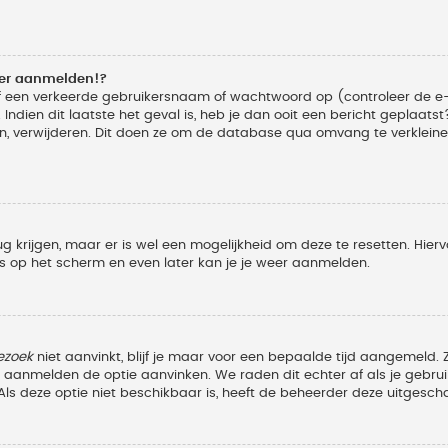
eer aanmelden!?
f een verkeerde gebruikersnaam of wachtwoord op (controleer de e-
Indien dit laatste het geval is, heb je dan ooit een bericht geplaats
n, verwijderen. Dit doen ze om de database qua omvang te verkleinen
ug krijgen, maar er is wel een mogelijkheid om deze te resetten. Hi
ies op het scherm en even later kan je je weer aanmelden.
ezoek
niet aanvinkt, blijf je maar voor een bepaalde tijd aangemeld
et aanmelden de optie aanvinken. We raden dit echter af als je geb
z. Als deze optie niet beschikbaar is, heeft de beheerder deze uitgesch