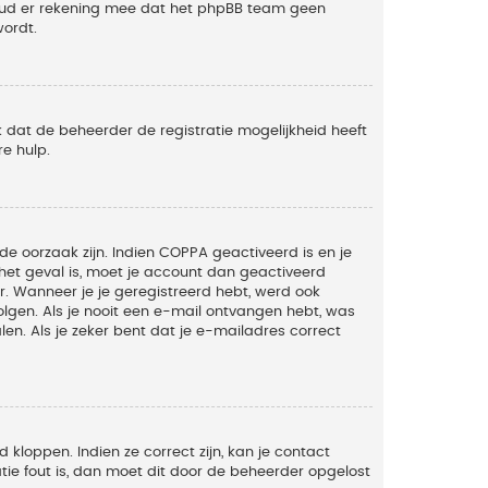
Houd er rekening mee dat het phpBB team geen
wordt.
 dat de beheerder de registratie mogelijkheid heeft
e hulp.
de oorzaak zijn. Indien COPPA geactiveerd is en je
t het geval is, moet je account dan geactiveerd
. Wanneer je je geregistreerd hebt, werd ook
olgen. Als je nooit een e-mail ontvangen hebt, was
n. Als je zeker bent dat je e-mailadres correct
kloppen. Indien ze correct zijn, kan je contact
tie fout is, dan moet dit door de beheerder opgelost