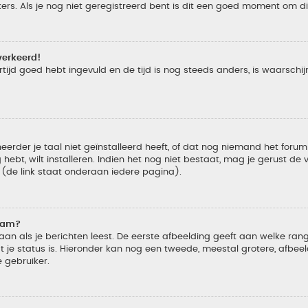
s. Als je nog niet geregistreerd bent is dit een goed moment om di
verkeerd!
tijd goed hebt ingevuld en de tijd is nog steeds anders, is waarschijn
der je taal niet geïnstalleerd heeft, of dat nog niemand het forum in
 hebt, wilt installeren. Indien het nog niet bestaat, mag je gerust d
de link staat onderaan iedere pagina).
naam?
 als je berichten leest. De eerste afbeelding geeft aan welke rang je
 je status is. Hieronder kan nog een tweede, meestal grotere, afbee
e gebruiker.