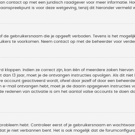
 dan contact op met een juridisch raadgever voor meer informatie. 
t aanspreekpunt is voor deze wetgeving, tenzij dit hieronder vermeld 
of de gebruikersnaam die je opgeeft verboden. Tevens is het mogelijk
ruikers te voorkomen. Neem contact op met de beheerder voor verder
 kloppen. Indien ze correct zijn, kan één of meerdere zaken hiervan 
t dan 13 jaar, moet je de ontvangen instructies opvolgen. Als dit nie
account geactiveerd wordt, ofwel door jezelf of door een beheerder
een e-mail ontvangen hebt, moet je de daarin opgegeven instructies v
 redenen van activatie is om het aantal valse accounts te doen dale
 probleem hebt. Controleer eerst of je gebruikersnaam en wachtwoord 
t je niet verbannen bent. Het is ook mogelijk dat de forumconfigura