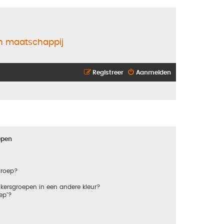
en maatschappij
Registreer
Aanmelden
epen
groep?
kersgroepen in een andere kleur?
ep"?
?