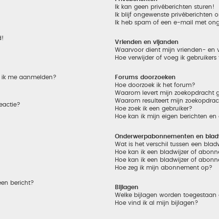
Ik kan geen privéberichten sturen!
Ik blijf ongewenste privéberichten
Ik heb spam of een e-mail met on
d!
Vrienden en vijanden
Waarvoor dient mijn vrienden- en v
Hoe verwijder of voeg ik gebruikers
et ik me aanmelden?
Forums doorzoeken
Hoe doorzoek ik het forum?
Waarom levert mijn zoekopdracht g
Waarom resulteert mijn zoekopdrac
eactie?
Hoe zoek ik een gebruiker?
Hoe kan ik mijn eigen berichten e
Onderwerpabonnementen en bladw
Wat is het verschil tussen een bla
Hoe kan ik een bladwijzer of abonn
Hoe kan ik een bladwijzer of abonn
Hoe zeg ik mijn abonnement op?
een bericht?
Bijlagen
Welke bijlagen worden toegestaan 
Hoe vind ik al mijn bijlagen?