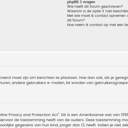
phpBB 3 vragen
Wie heeft dit forum geschreven?
Waarom is de optie X niet beschik
Met wie moet ik contact opnemen om
dit forum?
Hoe neem ik contact op met een b
treerd moet zijn om berichten te plaatsen. Hoe dan ook, als je geregi
sturen, andere gebruikers e-mailen, lid worden van gebruikersgroepe
line Privacy and Protection Act". Dit is een Amerikaanse wet van 1998
hiervoor de toestemming heeft van de ouders. Deze toestemming moet
lijke gegevens van hun kind, jonger dan 13, heeft. Indien je niet zek