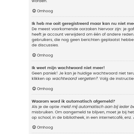
worden.
Omhoog
Ik heb me ooit geregistreerd maar kan nu niet m
De meest voorkomende oorzaken hiervoor zijn: je ga
heeft je account verwijderd om één of andere reden. 
gebruikers, die nog geen berichten geplaatst hebbe
de discussies.
Omhoog
Ik weet mijn wachtwoord niet meer!
Geen paniek! Je kan je huidige wachtwoord niet ter
klikken op
wachtwoord vergeten?
. Volg de instruct
Omhoog
Waarom word ik automatisch afgemeld?
Als je de optie
meld mij automatisch aan bij ieder b
misbruiken. Om aangemeld te blijven, moet je bij h
op school, in de bibliotheek, in een internetcafé, en
Omhoog