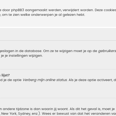
 die door phpBB3 aangemaakt werden, verwijdert worden. Deze cooki
e, om te zien welke onderwerpen je al gelezen hebt.
pgeslagen in de database. Om ze te wijzigen moet je op de
gebruiker
e je instellingen wijzigen.
lijst?
nd je de optie
Verberg mijn online status
. Als je deze optie activeert,
 andere tijdzone is dan waarin jij woont. Als dit het geval is, moet j
w York, Sydney, enz.). Wees er bewust van dat het veranderen van d