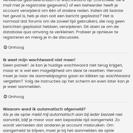
verkeerde gebruikersnaam of wachtwoord op (controleer de e-
mail met je registratie gegevens) of een beheerder heeft je
account verwijderd om één of andere reden. Indien dit laatste
het geval is, heb je dan ooit een bericht geplaatst? Het is
normaal dat forums om de zoveel tijd gebruikers, die nog geen
berichten geplaatst hebben, verwijderen. Dit doen ze om de
database qua omvang te verkleinen. Probeer je opnieuw te
registreren en meng je in de discussies.
Omhoog
Ik weet mijn wachtwoord niet meer!
Geen paniek! Je kan je huidige wachtwoord niet terug krijgen,
maar er is wel een mogelijkheid om deze te resetten. Hiervoor
moet je naar de aanmeldpagina gaan en klikken op
wachtwoord
vergeten?
. Volg de instructies op het scherm en even later kan je
je weer aanmelden.
Omhoog
Waarom word ik automatisch afgemeld?
Als je de optie
meld mij automatisch aan bij ieder bezoek
niet
aanvinkt, blijf je maar voor een bepaalde tijd aangemeld. Zo
wordt vermeden dat anderen je account misbruiken. Om
aangemeld te blijven, moet je bij het aanmelden de optie