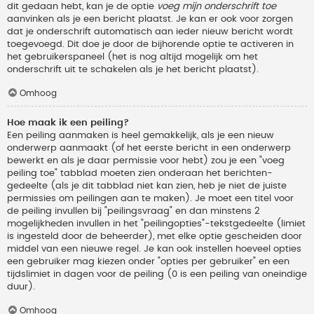
dit gedaan hebt, kan je de optie
voeg mijn onderschrift toe
aanvinken als je een bericht plaatst. Je kan er ook voor zorgen
dat je onderschrift automatisch aan ieder nieuw bericht wordt
toegevoegd. Dit doe je door de bijhorende optie te activeren in
het gebruikerspaneel (het is nog altijd mogelijk om het
onderschrift uit te schakelen als je het bericht plaatst).
Omhoog
Hoe maak ik een peiling?
Een peiling aanmaken is heel gemakkelijk, als je een nieuw
onderwerp aanmaakt (of het eerste bericht in een onderwerp
bewerkt en als je daar permissie voor hebt) zou je een "voeg
peiling toe" tabblad moeten zien onderaan het berichten-
gedeelte (als je dit tabblad niet kan zien, heb je niet de juiste
permissies om peilingen aan te maken). Je moet een titel voor
de peiling invullen bij "peilingsvraag" en dan minstens 2
mogelijkheden invullen in het "peilingopties"-tekstgedeelte (limiet
is ingesteld door de beheerder), met elke optie gescheiden door
middel van een nieuwe regel. Je kan ook instellen hoeveel opties
een gebruiker mag kiezen onder "opties per gebruiker" en een
tijdslimiet in dagen voor de peiling (0 is een peiling van oneindige
duur).
Omhoog