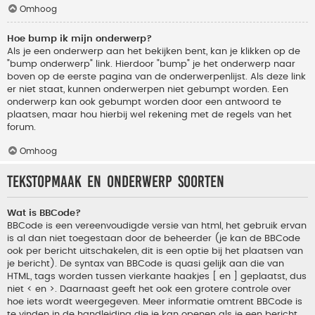
Omhoog
Hoe bump ik mijn onderwerp?
Als je een onderwerp aan het bekijken bent, kan je klikken op de
"bump onderwerp" link. Hierdoor "bump" je het onderwerp naar
boven op de eerste pagina van de onderwerpenlijst. Als deze link
er niet staat, kunnen onderwerpen niet gebumpt worden. Een
onderwerp kan ook gebumpt worden door een antwoord te
plaatsen, maar hou hierbij wel rekening met de regels van het
forum.
Omhoog
Tekstopmaak en onderwerp soorten
Wat is BBCode?
BBCode is een vereenvoudigde versie van html, het gebruik ervan
is al dan niet toegestaan door de beheerder (je kan de BBCode
ook per bericht uitschakelen, dit is een optie bij het plaatsen van
je bericht). De syntax van BBCode is quasi gelijk aan die van
HTML, tags worden tussen vierkante haakjes [ en ] geplaatst, dus
niet < en >. Daarnaast geeft het ook een grotere controle over
hoe iets wordt weergegeven. Meer informatie omtrent BBCode is
te vinden in de handleiding die je kan openen als je een bericht