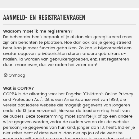
Aanmeld- en registratievragen
Waarom moet ik me registreren?
De beheerder heeft bepaalt of je al dan niet geregistreerd moet
zijn om berichten te plaatsen. Hoe dan ook, als je geregistreerd
bent, kan je meer functies gebruiken. Zo kan je bijvoorbeeld een
avatar opgeven, privéberichten sturen, andere gebruikers e-
mailen, lid worden van gebruikersgroepen, enz. Het registreren
duurt maar even, dus we raden het zeker aan!
Omhoog
Wat is COPPA?
COPPA is de afkorting voor het Engelse "Children’s Online Privacy
and Protection Act". Dit is een Amerikaanse wet van 1998, die
vereist dat iedere website die mogelijk gegevens van jongeren
onder de 13 jaar verzamelt, hiervoor de toestemming heeft van
de ouders. Deze toestemming moet schriftelijk of op een andere
wijze gegeven worden, zodat de ouders weten dat de website
persoonlijke gegevens van hun kind, jonger dan 13, heeft. Indien je
niet zeker bent of deze wet al dan niet op jou of de website
waarop je wilt registreren van toepassing is, neem dan contact