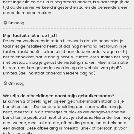
hebt ingevuld en de tijd is nog steeds anders, is waarschijnlijk de
tijd op de server verkeerd ingesteld en zullen de beheerders een
correctie moeten maken.
Omhoog
Mijn taal zit niet in de lijst!
De meest voorkomende reden hiervoor is dat de beheerder je
taal niet geïnstalleerd heeft, of dat nog niemand het forum in je
taal vertaald heeft. Je kan altijd aan de beheerder vragen of hij
het talenpakket, dat je nodig hebt, wilt installeren. Indien het nog
niet bestaat, mag je gerust de vertaling maken. Meer informatie
hieromtrent kan gevonden worden op de website van phpBB
Limited (de link staat onderaan iedere pagina).
Omhoog
Wat zijn de afbeeldingen naast mijn gebruikersnaam?
Er kunnen 2 afbeeldingen bij een gebruikersnaam staan als je
berichten leest. De eerste afbeelding geeft aan welke rang je
hebt, meestal zijn dit sterretjes of blokjes die aangeven hoeveel
berichten je geplaatst hebt of wat je status is. Hieronder kan nog
een tweede, meestal grotere, afbeelding staan, beter bekend als
een avatar. Deze afbeelding is meestal uniek of persoonlijk voor
iedere gebruiker.