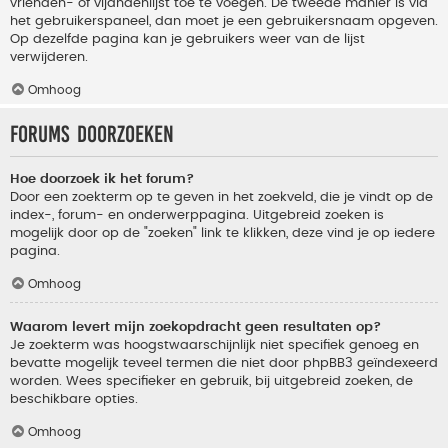
vrienden- of vijandenlijst toe te voegen. De tweede manier is via
het gebruikerspaneel, dan moet je een gebruikersnaam opgeven.
Op dezelfde pagina kan je gebruikers weer van de lijst
verwijderen.
Omhoog
Forums doorzoeken
Hoe doorzoek ik het forum?
Door een zoekterm op te geven in het zoekveld, die je vindt op de
index-, forum- en onderwerppagina. Uitgebreid zoeken is
mogelijk door op de "zoeken" link te klikken, deze vind je op iedere
pagina.
Omhoog
Waarom levert mijn zoekopdracht geen resultaten op?
Je zoekterm was hoogstwaarschijnlijk niet specifiek genoeg en
bevatte mogelijk teveel termen die niet door phpBB3 geïndexeerd
worden. Wees specifieker en gebruik, bij uitgebreid zoeken, de
beschikbare opties.
Omhoog