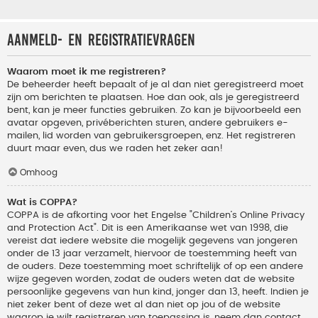
Aanmeld- en registratievragen
Waarom moet ik me registreren?
De beheerder heeft bepaalt of je al dan niet geregistreerd moet
zijn om berichten te plaatsen. Hoe dan ook, als je geregistreerd
bent, kan je meer functies gebruiken. Zo kan je bijvoorbeeld een
avatar opgeven, privéberichten sturen, andere gebruikers e-
mailen, lid worden van gebruikersgroepen, enz. Het registreren
duurt maar even, dus we raden het zeker aan!
Omhoog
Wat is COPPA?
COPPA is de afkorting voor het Engelse "Children’s Online Privacy
and Protection Act". Dit is een Amerikaanse wet van 1998, die
vereist dat iedere website die mogelijk gegevens van jongeren
onder de 13 jaar verzamelt, hiervoor de toestemming heeft van
de ouders. Deze toestemming moet schriftelijk of op een andere
wijze gegeven worden, zodat de ouders weten dat de website
persoonlijke gegevens van hun kind, jonger dan 13, heeft. Indien je
niet zeker bent of deze wet al dan niet op jou of de website
waarop je wilt registreren van toepassing is, neem dan contact