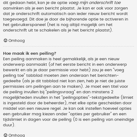
dit gedaan hebt, kan je de optie
voeg mijn onderschrift toe
aanvinken als je een bericht plaatst. Je kan er ook voor zorgen
dat je onderschrift automatisch aan ieder nieuw bericht wordt
toegevoegd. Dit doe je door de bijhorende optie te activeren in
het gebruikerspaneel (het is nog altijd mogelijk om het
onderschrift uit te schakelen als je het bericht plaatst).
Omhoog
Hoe maak ik een peiling?
Een peiling aanmaken is heel gemakkelijk, als je een nieuw
onderwerp aanmaakt (of het eerste bericht in een onderwerp
bewerkt en als je daar permissie voor hebt) zou je een "voeg
peiling toe" tabblad moeten zien onderaan het berichten-
gedeelte (als je dit tabblad niet kan zien, heb je niet de juiste
permissies om peilingen aan te maken). Je moet een titel voor
de peiling invullen bij "peilingsvraag" en dan minstens 2
mogelijkheden invullen in het "peilingopties"-tekstgedeelte (limiet
is ingesteld door de beheerder), met elke optie gescheiden door
middel van een nieuwe regel. Je kan ook instellen hoeveel opties
een gebruiker mag kiezen onder "opties per gebruiker" en een
tijdslimiet in dagen voor de peiling (0 is een peiling van oneindige
duur).
Omhoog