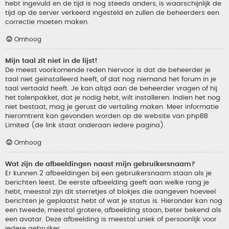
hebt ingevuld en de tijd is nog steeds anders, is waarschijnlijk de
tijd op de server verkeerd ingesteld en zullen de beheerders een
correctie moeten maken.
Omhoog
Mijn taal zit niet in de lijst!
De meest voorkomende reden hiervoor is dat de beheerder je
taal niet geïnstalleerd heeft, of dat nog niemand het forum in je
taal vertaald heeft. Je kan altijd aan de beheerder vragen of hij
het talenpakket, dat je nodig hebt, wilt installeren. Indien het nog
niet bestaat, mag je gerust de vertaling maken. Meer informatie
hieromtrent kan gevonden worden op de website van phpBB
Limited (de link staat onderaan iedere pagina).
Omhoog
Wat zijn de afbeeldingen naast mijn gebruikersnaam?
Er kunnen 2 afbeeldingen bij een gebruikersnaam staan als je
berichten leest. De eerste afbeelding geeft aan welke rang je
hebt, meestal zijn dit sterretjes of blokjes die aangeven hoeveel
berichten je geplaatst hebt of wat je status is. Hieronder kan nog
een tweede, meestal grotere, afbeelding staan, beter bekend als
een avatar. Deze afbeelding is meestal uniek of persoonlijk voor
iedere gebruiker.