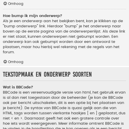
Omhoog
Hoe bump ik mijn onderwerp?
Als je een onderwerp aan het bekijken bent, kan je klikken op de
"bump onderwerp" link. Hierdoor "bump" je het onderwerp naar
boven op de eerste pagina van de onderwerpenlijst. Als deze link
er niet staat, kunnen onderwerpen niet gebumpt worden. Een
onderwerp kan ook gebumpt worden door een antwoord te
plaatsen, maar hou hierbij wel rekening met de regels van het
forum.
Omhoog
Tekstopmaak en onderwerp soorten
Wat is BBCode?
BBCode is een vereenvoudigde versie van html, het gebruik ervan
is al dan niet toegestaan door de beheerder (je kan de BBCode
ook per bericht uitschakelen, dit is een optie bij het plaatsen van
je bericht). De syntax van BBCode is quasi gelijk aan die van
HTML, tags worden tussen vierkante haakjes [ en ] geplaatst, dus
niet < en >. Daarnaast geeft het ook een grotere controle over
hoe iets wordt weergegeven. Meer informatie omtrent BBCode is
te vinden in de handleiding die je kan openen als je een bericht