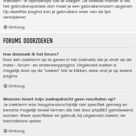
vrienden- of vijandenlijst toe te voegen. De tweede manier is via
het gebruikerspaneel, dan moet je een gebruikersnaam opgeven.
Op dezelfde pagina kan je gebruikers weer van de lijst
verwijderen.
Omhoog
Forums doorzoeken
Hoe doorzoek ik het forum?
Door een zoekterm op te geven in het zoekveld, die je vindt op de
index-, forum- en onderwerppagina. Uitgebreid zoeken is
mogelijk door op de "zoeken" link te klikken, deze vind je op iedere
pagina.
Omhoog
Waarom levert mijn zoekopdracht geen resultaten op?
Je zoekterm was hoogstwaarschijnlijk niet specifiek genoeg en
bevatte mogelijk teveel termen die niet door phpBB3 geïndexeerd
worden. Wees specifieker en gebruik, bij uitgebreid zoeken, de
beschikbare opties.
Omhoog