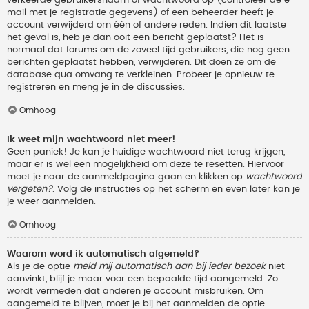
verkeerde gebruikersnaam of wachtwoord op (controleer de e-
mail met je registratie gegevens) of een beheerder heeft je
account verwijderd om één of andere reden. Indien dit laatste
het geval is, heb je dan ooit een bericht geplaatst? Het is
normaal dat forums om de zoveel tijd gebruikers, die nog geen
berichten geplaatst hebben, verwijderen. Dit doen ze om de
database qua omvang te verkleinen. Probeer je opnieuw te
registreren en meng je in de discussies.
Omhoog
Ik weet mijn wachtwoord niet meer!
Geen paniek! Je kan je huidige wachtwoord niet terug krijgen,
maar er is wel een mogelijkheid om deze te resetten. Hiervoor
moet je naar de aanmeldpagina gaan en klikken op
wachtwoord
vergeten?
. Volg de instructies op het scherm en even later kan je
je weer aanmelden.
Omhoog
Waarom word ik automatisch afgemeld?
Als je de optie
meld mij automatisch aan bij ieder bezoek
niet
aanvinkt, blijf je maar voor een bepaalde tijd aangemeld. Zo
wordt vermeden dat anderen je account misbruiken. Om
aangemeld te blijven, moet je bij het aanmelden de optie